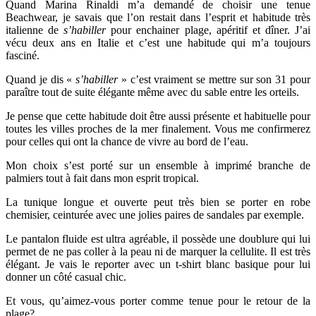
Quand Marina Rinaldi m’a demandé de choisir une tenue
Beachwear, je savais que
l’on restait dans l’esprit et habitude très
italienne de
s’habiller
pour enchainer plage, apéritif et dîner. J’ai
vécu deux ans en Italie et c’est une habitude qui m’a toujours
fasciné.
Quand je dis «
s’habiller
» c’est vraiment se mettre sur son 31 pour
paraître tout de suite élégante même avec du sable entre les orteils.
Je pense que cette habitude doit être aussi présente et habituelle pour
toutes les villes proches de la mer finalement. Vous me confirmerez
pour celles qui ont la chance de vivre au bord de l’eau.
Mon choix s’est porté sur un ensemble à imprimé branche de
palmiers tout à fait dans mon esprit tropical.
La tunique longue et ouverte peut très bien se porter en robe
chemisier, ceinturée avec une jolies paires de sandales par exemple.
Le pantalon fluide est ultra agréable, il possède une doublure qui lui
permet de ne pas coller à la peau ni de marquer la cellulite. Il est très
élégant. Je vais le reporter avec un t-shirt blanc basique pour lui
donner un côté casual chic.
Et vous, qu’aimez-vous porter comme tenue pour le retour de la
plage?