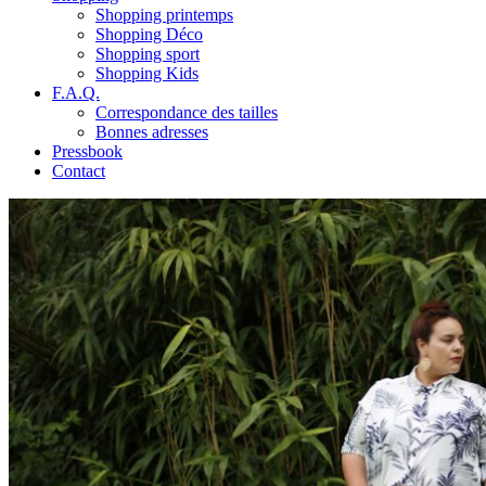
Shopping printemps
Shopping Déco
Shopping sport
Shopping Kids
F.A.Q.
Correspondance des tailles
Bonnes adresses
Pressbook
Contact