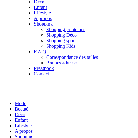
Déco
Enfant
Lifestyle
A propos
Shopping
Shopping printemps
Shopping Déco
Shopping sport
Shopping Kids
F.A.Q.
Correspondance des tailles
Bonnes adresses
Pressbook
Contact
Mode
Beauté
Déco
Enfant
Lifestyle
A propos
Shopping