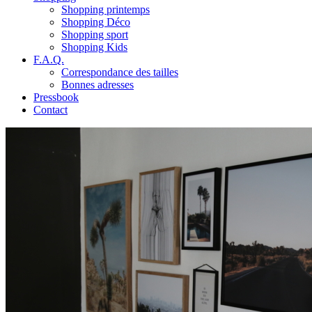
Shopping printemps
Shopping Déco
Shopping sport
Shopping Kids
F.A.Q.
Correspondance des tailles
Bonnes adresses
Pressbook
Contact