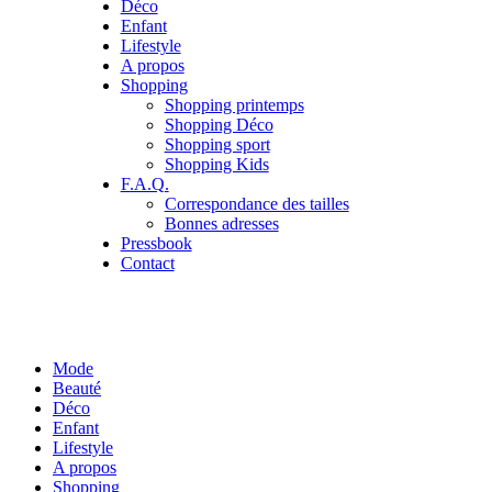
Déco
Enfant
Lifestyle
A propos
Shopping
Shopping printemps
Shopping Déco
Shopping sport
Shopping Kids
F.A.Q.
Correspondance des tailles
Bonnes adresses
Pressbook
Contact
Mode
Beauté
Déco
Enfant
Lifestyle
A propos
Shopping