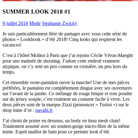
SUMMER LOOK 2018 #1
9 juillet 2018
Mode
Stephanie Zwicky
Je suis particulièrement fière de partager avec vous cette série de
photos « Lookbook » d’été 2018! Cinq looks qui respirent les
vacances!
C’est à l’hôtel Molitor à Paris que j’ai rejoins Cécile Véron-Maeght
pour une matinée de shooting. J’adore cette endroit vraiment
atypique, on s’y sent un peu comme en croisière, un peu hors du
temps.
Cet ensemble veste-pantalon ouvre la marche! Une de mes pièces
préférées, le pantalon est complètement dingue avec ses ouvertures
sur l’avant de la jambe. Ce mélange de rouge brique et rose poudre
sur du jersey souple, c’est vraiment un costume facile à vivre. Les
deux pièces sont de la marque Zizzi (prononcer « Tssissi ») sur le
shop mine d’or :
navabi.fr
J’ai choisi de porter en dessous, un body en tissu mesh chair!
Totalement assumé avec un soutien-gorge micro-fibre de la même
teinte. Esprit maillot de bain pour ce premier look d’été.