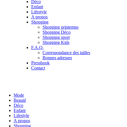
Déco
Enfant
Lifestyle
A propos
Shopping
Shopping printemps
Shopping Déco
Shopping sport
Shopping Kids
F.A.Q.
Correspondance des tailles
Bonnes adresses
Pressbook
Contact
Mode
Beauté
Déco
Enfant
Lifestyle
A propos
Shopping