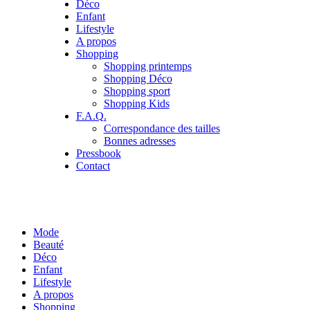
Déco
Enfant
Lifestyle
A propos
Shopping
Shopping printemps
Shopping Déco
Shopping sport
Shopping Kids
F.A.Q.
Correspondance des tailles
Bonnes adresses
Pressbook
Contact
Mode
Beauté
Déco
Enfant
Lifestyle
A propos
Shopping