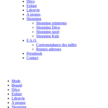
Déco
Enfant
Lifestyle
A propos
Shopping
Shopping printemps
Shopping Déco
Shopping sport
Shopping Kids
F.A.Q.
Correspondance des tailles
Bonnes adresses
Pressbook
Contact
Mode
Beauté
Déco
Enfant
Lifestyle
A propos
Shopping