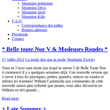
Shopping printemps
Shopping Déco
Shopping sport
Shopping Kids
F.A.Q.
Correspondance des tailles
Bonnes adresses
Pressbook
Contact
* Belle toute Nue V & Modeuses Rondes *
17 juillet 2012
La mode rien que la mode
Stephanie Zwicky
Vous ne l’avez sans doute pas loupé la saison 5 de Belle Toute Nue
à commencé il y a quelques semaines déjà. Une nouvelle version qui
s’ouvre à tous les physiques, petites, grandes, minces ou rondes et
mêmes les hommes! William Carnimolla aux commandes de cette
nouvelle saison plus rythmée que jamais, vous allez découvrir un
William en très grande…
Read more
+ Late Summer +