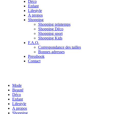
Déco
Enfant
Lifestyle
A propos
Shopping
Shopping printemps
Shopping Déco
Shopping sport
Shopping Kids
F.A.Q.
Correspondance des tailles
Bonnes adresses
Pressbook
Contact
Mode
Beauté
Déco
Enfant
Lifestyle
A propos
Shopping