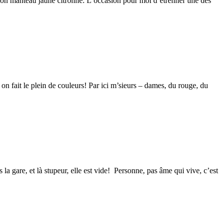
s mon manteau jaune citronné. L’occasion pour moi d’étrenner une des
on fait le plein de couleurs! Par ici m’sieurs – dames, du rouge, du
a gare, et là stupeur, elle est vide! Personne, pas âme qui vive, c’est