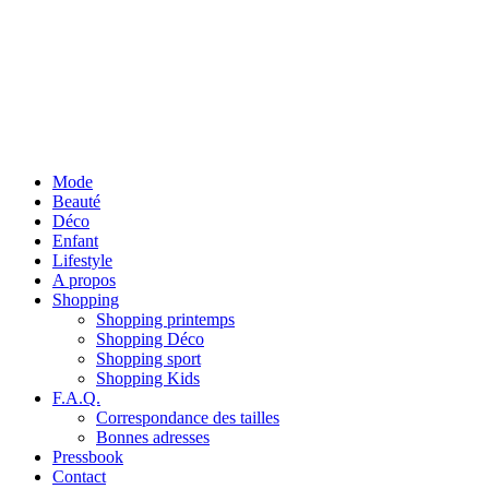
Mode
Beauté
Déco
Enfant
Lifestyle
A propos
Shopping
Shopping printemps
Shopping Déco
Shopping sport
Shopping Kids
F.A.Q.
Correspondance des tailles
Bonnes adresses
Pressbook
Contact