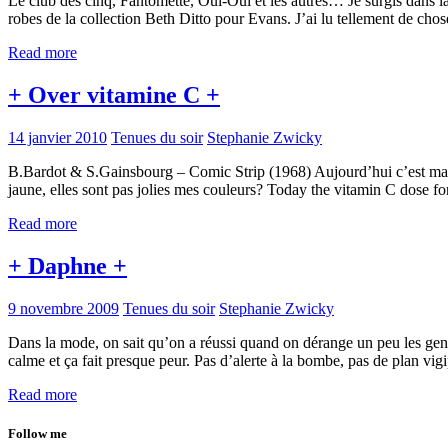
Le club des cinq, Fantômette, Oui-Oui et les autres… Je surgis dans l
robes de la collection Beth Ditto pour Evans. J’ai lu tellement de cho
Read more
+ Over vitamine C +
14 janvier 2010
Tenues du soir
Stephanie Zwicky
B.Bardot & S.Gainsbourg – Comic Strip (1968) Aujourd’hui c’est ma tour
jaune, elles sont pas jolies mes couleurs? Today the vitamin C dose fo
Read more
+ Daphne +
9 novembre 2009
Tenues du soir
Stephanie Zwicky
Dans la mode, on sait qu’on a réussi quand on dérange un peu les gens. 
calme et ça fait presque peur. Pas d’alerte à la bombe, pas de plan v
Read more
Follow me