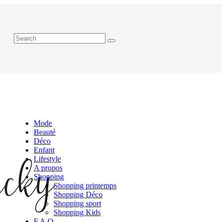
Mode
Beauté
Déco
Enfant
Lifestyle
A propos
Shopping
Shopping printemps
Shopping Déco
Shopping sport
Shopping Kids
F.A.Q.