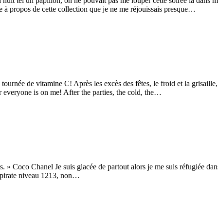
a nuit tel un papillon, on ne pouvait pas me louper cette soirée là dan
se à propos de cette collection que je ne me réjouissais presque…
née de vitamine C! Après les excès des fêtes, le froid et la grisaille, 
r everyone is on me! After the parties, the cold, the…
» Coco Chanel Je suis glacée de partout alors je me suis réfugiée dans l
igipirate niveau 1213, non…