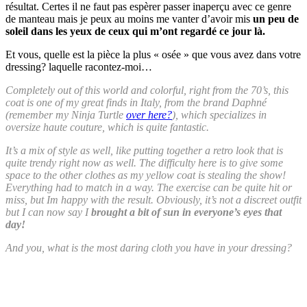
résultat. Certes il ne faut pas espèrer passer inaperçu avec ce genre
de manteau mais je peux au moins me vanter d’avoir mis
un peu de
soleil dans les yeux de ceux qui m’ont regardé ce jour là.
Et vous, quelle est la pièce la plus « osée » que vous avez dans votre
dressing? laquelle racontez-moi…
Completely out of this world and colorful, right from the 70’s, this
coat is one of my great finds in Italy, from the brand Daphné
(remember my Ninja Turtle
over here?
), which specializes in
oversize haute couture, which is quite fantastic.
It’s a mix of style as well, like putting together a retro look that is
quite trendy right now as well. The difficulty here is to give some
space to the other clothes as my yellow coat is stealing the show!
Everything had to match in a way. The exercise can be quite hit or
miss, but Im happy with the result. Obviously, it’s not a discreet outfit
but I can now say I
brought a bit of sun in everyone’s eyes that
day!
And you, what is the most daring cloth you have in your dressing?