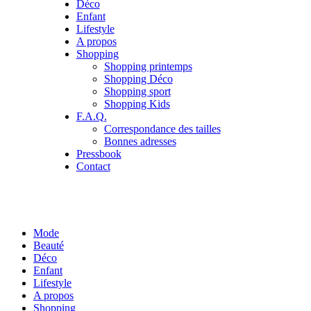
Déco
Enfant
Lifestyle
A propos
Shopping
Shopping printemps
Shopping Déco
Shopping sport
Shopping Kids
F.A.Q.
Correspondance des tailles
Bonnes adresses
Pressbook
Contact
Mode
Beauté
Déco
Enfant
Lifestyle
A propos
Shopping