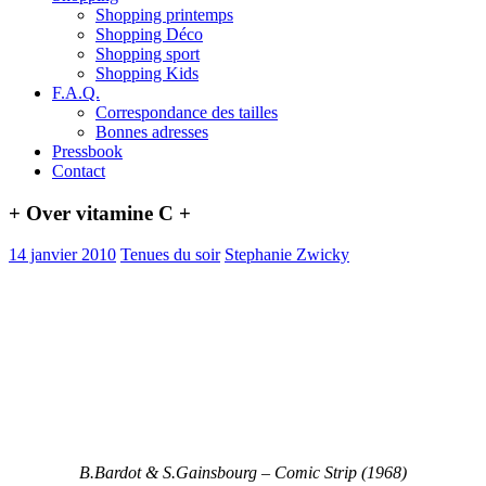
Shopping printemps
Shopping Déco
Shopping sport
Shopping Kids
F.A.Q.
Correspondance des tailles
Bonnes adresses
Pressbook
Contact
+ Over vitamine C +
14 janvier 2010
Tenues du soir
Stephanie Zwicky
B.Bardot & S.Gainsbourg – Comic Strip (1968)