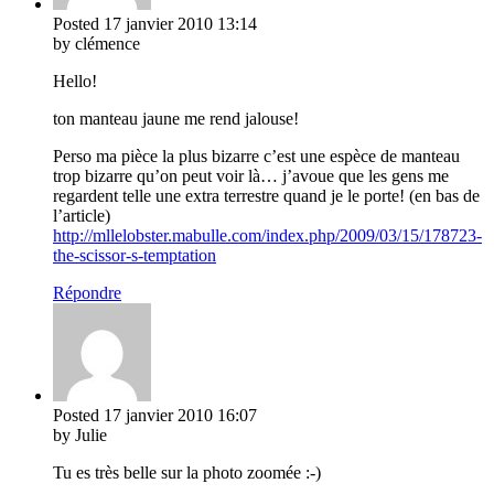
Posted
17 janvier 2010
13:14
by clémence
Hello!
ton manteau jaune me rend jalouse!
Perso ma pièce la plus bizarre c’est une espèce de manteau
trop bizarre qu’on peut voir là… j’avoue que les gens me
regardent telle une extra terrestre quand je le porte! (en bas de
l’article)
http://mllelobster.mabulle.com/index.php/2009/03/15/178723-
the-scissor-s-temptation
Répondre
Posted
17 janvier 2010
16:07
by Julie
Tu es très belle sur la photo zoomée :-)