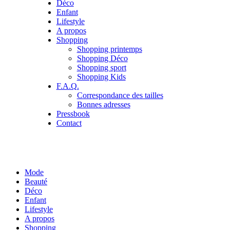
Déco
Enfant
Lifestyle
A propos
Shopping
Shopping printemps
Shopping Déco
Shopping sport
Shopping Kids
F.A.Q.
Correspondance des tailles
Bonnes adresses
Pressbook
Contact
Mode
Beauté
Déco
Enfant
Lifestyle
A propos
Shopping