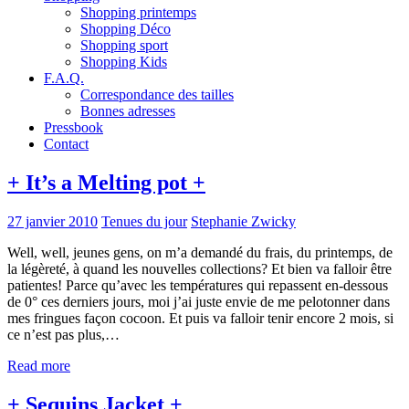
Shopping printemps
Shopping Déco
Shopping sport
Shopping Kids
F.A.Q.
Correspondance des tailles
Bonnes adresses
Pressbook
Contact
+ It’s a Melting pot +
27 janvier 2010
Tenues du jour
Stephanie Zwicky
Well, well, jeunes gens, on m’a demandé du frais, du printemps, de
la légèreté, à quand les nouvelles collections? Et bien va falloir être
patientes! Parce qu’avec les températures qui repassent en-dessous
de 0° ces derniers jours, moi j’ai juste envie de me pelotonner dans
mes fringues façon cocoon. Et puis va falloir tenir encore 2 mois, si
ce n’est pas plus,…
Read more
+ Sequins Jacket +