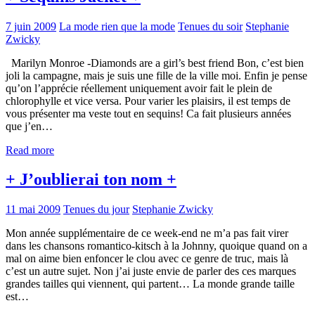
7 juin 2009
La mode rien que la mode
Tenues du soir
Stephanie
Zwicky
Marilyn Monroe -Diamonds are a girl’s best friend Bon, c’est bien
joli la campagne, mais je suis une fille de la ville moi. Enfin je pense
qu’on l’apprécie réellement uniquement avoir fait le plein de
chlorophylle et vice versa. Pour varier les plaisirs, il est temps de
vous présenter ma veste tout en sequins! Ca fait plusieurs années
que j’en…
Read more
+ J’oublierai ton nom +
11 mai 2009
Tenues du jour
Stephanie Zwicky
Mon année supplémentaire de ce week-end ne m’a pas fait virer
dans les chansons romantico-kitsch à la Johnny, quoique quand on a
mal on aime bien enfoncer le clou avec ce genre de truc, mais là
c’est un autre sujet. Non j’ai juste envie de parler des ces marques
grandes tailles qui viennent, qui partent… La monde grande taille
est…