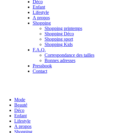
Déco
Enfant
Lifestyle
A propos
Shopping
Shopping printemps
Shopping Déco
Shopping sport
Shopping Kids
F.A.Q.
Correspondance des tailles
Bonnes adresses
Pressbook
Contact
Mode
Beauté
Déco
Enfant
Lifestyle
A propos
Shopping