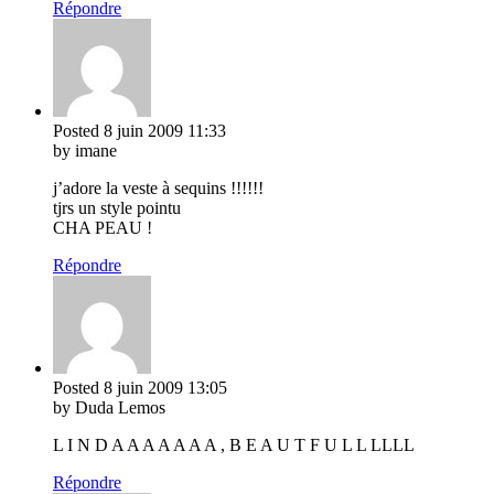
Répondre
Posted
8 juin 2009
11:33
by imane
j’adore la veste à sequins !!!!!!
tjrs un style pointu
CHA PEAU !
Répondre
Posted
8 juin 2009
13:05
by Duda Lemos
L I N D A A A A A A A , B E A U T F U L L LLLL
Répondre