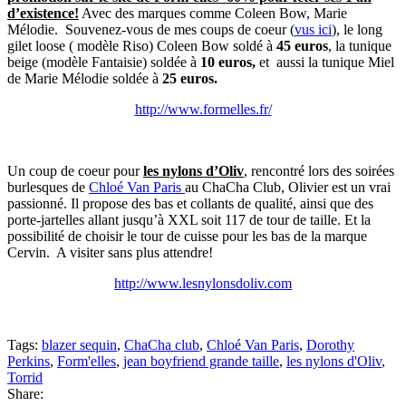
d’existence!
Avec des marques comme Coleen Bow, Marie
Mélodie. Souvenez-vous de mes coups de coeur (
vus ici
), le long
gilet loose ( modèle Riso) Coleen Bow soldé à
45 euros
, la tunique
beige (modèle Fantaisie) soldée à
10 euros,
et aussi la tunique Miel
de Marie Mélodie soldée à
25 euros.
http://www.formelles.fr/
Un coup de coeur pour
les nylons d’Oliv
, rencontré lors des soirées
burlesques de
Chloé Van Paris
au ChaCha Club, Olivier est un vrai
passionné. Il propose des bas et collants de qualité, ainsi que des
porte-jartelles allant jusqu’à XXL soit 117 de tour de taille. Et la
possibilité de choisir le tour de cuisse pour les bas de la marque
Cervin. A visiter sans plus attendre!
http://www.lesnylonsdoliv.com
Tags:
blazer sequin
,
ChaCha club
,
Chloé Van Paris
,
Dorothy
Perkins
,
Form'elles
,
jean boyfriend grande taille
,
les nylons d'Oliv
,
Torrid
Share: