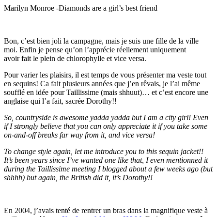
Marilyn Monroe -Diamonds are a girl’s best friend
Bon, c’est bien joli la campagne, mais je suis une fille de la ville
moi. Enfin je pense qu’on l’apprécie réellement uniquement
avoir fait le plein de chlorophylle et vice versa.
Pour varier les plaisirs, il est temps de vous présenter ma veste tout
en sequins! Ca fait plusieurs années que j’en rêvais, je l’ai même
soufflé en idée pour Taillissime (mais shhuut)… et c’est encore une
anglaise qui l’a fait, sacrée Dorothy!!
So, countryside is awesome yadda yadda but I am a city girl! Even
if I strongly believe that you can only appreciate it if you take some
on-and-off breaks far way from it, and vice versa!
To change style again, let me introduce you to this sequin jacket!!
It’s been years since I’ve wanted one like that, I even mentionned it
during the Taillissime meeting I blogged about a few weeks ago (but
shhhh) but again, the British did it, it’s Dorothy!!
En 2004, j’avais tenté de rentrer un bras dans la magnifique veste à