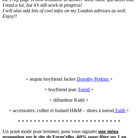
I read a lot, but it’s still work in progress!
I will also add lots of cool infos on my London adresses as well.
Enjoy!!
+ sequin boyfriend Jacket
Dorothy Perkins
+
+ boyfriend jean
Torrid
+
+ débardeur Kiabi +
+ accessoires: collier et foulard H&M – shoes à noeud
Faith
+
+ + + + + + + + + + + + + + + + + + + + + + + + + +
Un point mode pour terminer, pour vous signaler
une méga
promotion sur le site de Form’elles -60% pour fêter ses 1 an