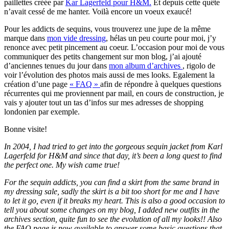
paillettes créée par
Kar Lagerfeld pour H&M.
Et depuis cette quête
n’avait cessé de me hanter. Voilà encore un voeux exaucé!
Pour les addicts de sequins, vous trouverez une jupe de la même
marque dans
mon vide dressing
, hélas un peu courte pour moi, j’y
renonce avec petit pincement au coeur. L’occasion pour moi de vous
communiquer des petits changement sur mon blog, j’ai ajouté
d’anciennes tenues du jour dans
mon album d’archives
, rigolo de
voir l’évolution des photos mais aussi de mes looks. Egalement la
création d’une page
« FAQ »
afin de répondre à quelques questions
récurrentes qui me proviennent par mail, en cours de construction, je
vais y ajouter tout un tas d’infos sur mes adresses de shopping
londonien par exemple.
Bonne visite!
In 2004, I had tried to get into the gorgeous sequin jacket from Karl
Lagerfeld for H&M and since that day, it’s been a long quest to find
the perfect one. My wish came true!
For the sequin addicts, you can find a skirt from the same brand in
my dressing sale, sadly the skirt is a bit too short for me and I have
to let it go, even if it breaks my heart. This is also a good occasion to
tell you about some changes on my blog, I added new outfits in the
archives section, quite fun to see the evolution of all my looks!! Also
the FAQ page is now available to answer some basic questions that