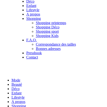
Déco
Enfant
Lifestyle
A propos
Shopping
Shopping printemps
Shopping Déco
Shopping sport
Shopping Kids
F.A.Q.
Correspondance des tailles
Bonnes adresses
Pressbook
Contact
Mode
Beauté
Déco
Enfant
Lifestyle
A propos
Shopping