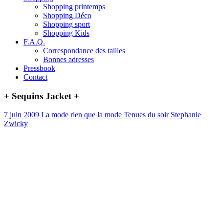
Shopping printemps
Shopping Déco
Shopping sport
Shopping Kids
F.A.Q.
Correspondance des tailles
Bonnes adresses
Pressbook
Contact
+ Sequins Jacket +
7 juin 2009
La mode rien que la mode
Tenues du soir
Stephanie
Zwicky