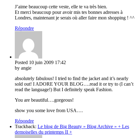
J’aime beaucoup cette veste, elle te va très bien.
Et merci beaucoup pour avoir mis tes bonnes adresses à
Londres, maintenant je serais où aller faire mon shopping ! ^^
Répondre
Posted
10 juin 2009
17:42
by angie
absolutely fabulous! I tried to find the jacket and it’s nearly
sold out! I ADORE YOUR BLOG….read it or try to (I can’t
read the language!) But I definitely speak Fashion.
You are beautiful….gorgeous!
show you some love from USA….
Répondre
Trackback:
Le blog de Big Beauty » Blog Archive » + Les
demoiselles du printemps II +