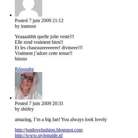
Posted
7 juin 2009
21:12
by iramoor
Yeaaaahhh quelle jolie veste!!!
Elle rend vraiment bien!!
Et les chaussureeeeeee! divineee!!!
Vraiment j’adore cette tenue!!
bisous
Répondre
Posted
7 juin 2009
20:31
by shirley
amazing, I’m a big fan! You always look lovely
http://justlovefashion.blogspot.com
http://www.styleguide.nl