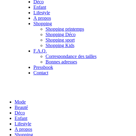
Déco
Enfant
Lifestyle
A propos
Shopping
Shopping printemps
Shopping Déco
Shopping sport
Shopping Kids
F.A.Q.
Correspondance des tailles
Bonnes adresses
Pressbook
Contact
Mode
Beauté
Déco
Enfant
Lifestyle
A propos
Shopping