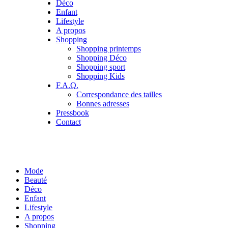
Déco
Enfant
Lifestyle
A propos
Shopping
Shopping printemps
Shopping Déco
Shopping sport
Shopping Kids
F.A.Q.
Correspondance des tailles
Bonnes adresses
Pressbook
Contact
Mode
Beauté
Déco
Enfant
Lifestyle
A propos
Shopping