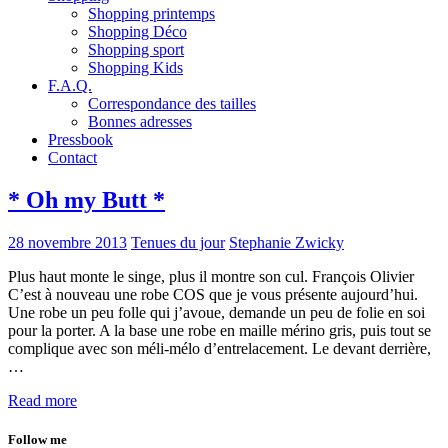
Shopping printemps
Shopping Déco
Shopping sport
Shopping Kids
F.A.Q.
Correspondance des tailles
Bonnes adresses
Pressbook
Contact
* Oh my Butt *
28 novembre 2013
Tenues du jour
Stephanie Zwicky
Plus haut monte le singe, plus il montre son cul. François Olivier
C’est à nouveau une robe COS que je vous présente aujourd’hui.
Une robe un peu folle qui j’avoue, demande un peu de folie en soi
pour la porter. A la base une robe en maille mérino gris, puis tout se
complique avec son méli-mélo d’entrelacement. Le devant derrière,
…
Read more
Follow me