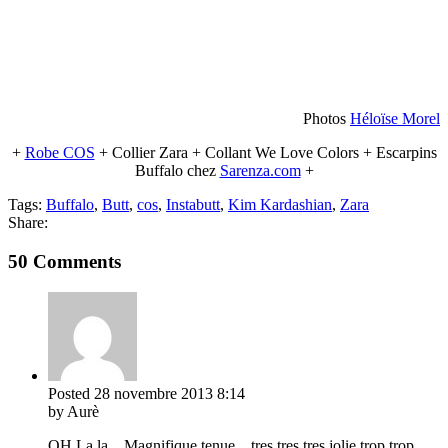
Photos
Héloïse Morel
+
Robe COS
+ Collier Zara + Collant We Love Colors + Escarpins
Buffalo chez
Sarenza.com
+
Tags:
Buffalo
,
Butt
,
cos
,
Instabutt
,
Kim Kardashian
,
Zara
Share:
50 Comments
Posted
28 novembre 2013
8:14
by Aurè
OH La la…Magnifique tenue…tres tres tres jolie,trop trop