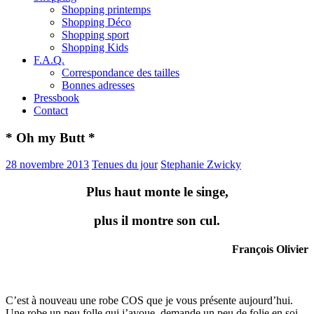
Shopping printemps
Shopping Déco
Shopping sport
Shopping Kids
F.A.Q.
Correspondance des tailles
Bonnes adresses
Pressbook
Contact
* Oh my Butt *
28 novembre 2013
Tenues du jour
Stephanie Zwicky
Plus haut monte le singe,
plus il montre son cul.
François Olivier
C’est à nouveau une robe COS que je vous présente aujourd’hui.
Une robe un peu folle qui j’avoue, demande un peu de folie en soi