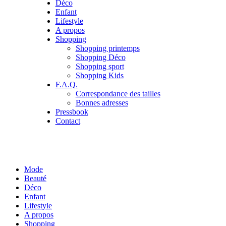
Déco
Enfant
Lifestyle
A propos
Shopping
Shopping printemps
Shopping Déco
Shopping sport
Shopping Kids
F.A.Q.
Correspondance des tailles
Bonnes adresses
Pressbook
Contact
Mode
Beauté
Déco
Enfant
Lifestyle
A propos
Shopping