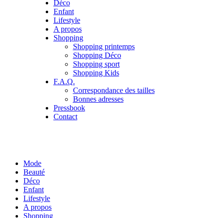
Déco
Enfant
Lifestyle
A propos
Shopping
Shopping printemps
Shopping Déco
Shopping sport
Shopping Kids
F.A.Q.
Correspondance des tailles
Bonnes adresses
Pressbook
Contact
Mode
Beauté
Déco
Enfant
Lifestyle
A propos
Shopping