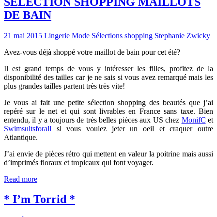
SÉLECTION SHOPPING MAILLOTS
DE BAIN
21 mai 2015
Lingerie
Mode
Sélections shopping
Stephanie Zwicky
Avez-vous déjà shoppé votre maillot de bain pour cet été?
Il est grand temps de vous y intéresser les filles, profitez de la
disponibilité des tailles car je ne sais si vous avez remarqué mais les
plus grandes tailles partent très très vite!
Je vous ai fait une petite sélection shopping des beautés que j’ai
repéré sur le net et qui sont livrables en France sans taxe. Bien
entendu, il y a toujours de très belles pièces aux US chez
MonifC
et
Swimsuitsforall
si vous voulez jeter un oeil et craquer outre
Atlantique.
J’ai envie de pièces rétro qui mettent en valeur la poitrine mais aussi
d’imprimés floraux et tropicaux qui font voyager.
Read more
* I’m Torrid *