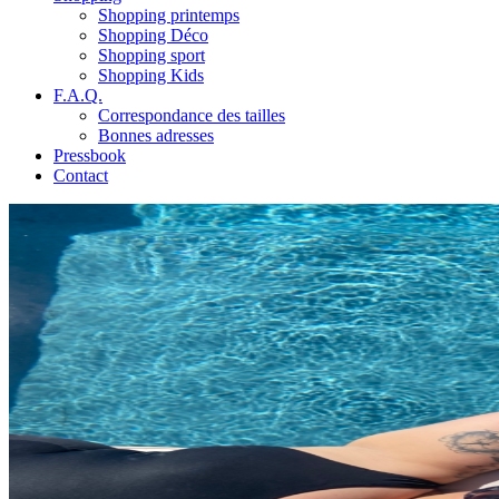
Shopping printemps
Shopping Déco
Shopping sport
Shopping Kids
F.A.Q.
Correspondance des tailles
Bonnes adresses
Pressbook
Contact