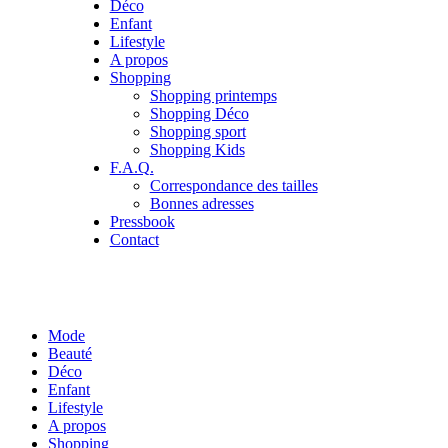
Déco
Enfant
Lifestyle
A propos
Shopping
Shopping printemps
Shopping Déco
Shopping sport
Shopping Kids
F.A.Q.
Correspondance des tailles
Bonnes adresses
Pressbook
Contact
Mode
Beauté
Déco
Enfant
Lifestyle
A propos
Shopping