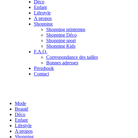
Déco
Enfant
Lifestyle
A propos
Shopping
Shopping printemps
Shopping Déco
Shopping sport
Shopping Kids
F.A.Q.
Correspondance des tailles
Bonnes adresses
Pressbook
Contact
Mode
Beauté
Déco
Enfant
Lifestyle
A propos
Shopping