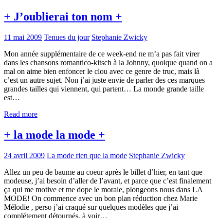
+ J’oublierai ton nom +
11 mai 2009
Tenues du jour
Stephanie Zwicky
Mon année supplémentaire de ce week-end ne m’a pas fait virer
dans les chansons romantico-kitsch à la Johnny, quoique quand on a
mal on aime bien enfoncer le clou avec ce genre de truc, mais là
c’est un autre sujet. Non j’ai juste envie de parler des ces marques
grandes tailles qui viennent, qui partent… La monde grande taille
est…
Read more
+ la mode la mode +
24 avril 2009
La mode rien que la mode
Stephanie Zwicky
Allez un peu de baume au coeur après le billet d’hier, en tant que
modeuse, j’ai besoin d’aller de l’avant, et parce que c’est finalement
ça qui me motive et me dope le morale, plongeons nous dans LA
MODE! On commence avec un bon plan réduction chez Marie
Mélodie , perso j’ai craqué sur quelques modèles que j’ai
complétement détournés, à voir…