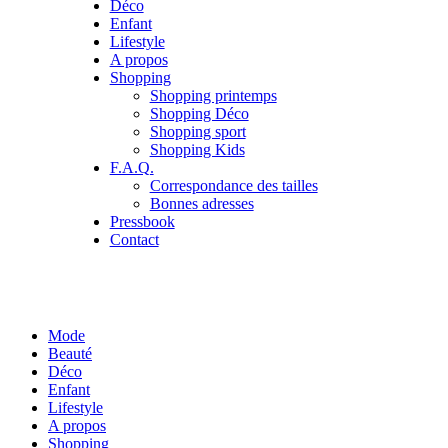
Déco
Enfant
Lifestyle
A propos
Shopping
Shopping printemps
Shopping Déco
Shopping sport
Shopping Kids
F.A.Q.
Correspondance des tailles
Bonnes adresses
Pressbook
Contact
Mode
Beauté
Déco
Enfant
Lifestyle
A propos
Shopping