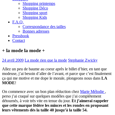
Shopping printemps
Shopping Déco
Shopping sport
Shopping Kids
F.A.Q.
Correspondance des tailles
Bonnes adresses
Pressbook
Contact
+ la mode la mode +
24 avril 2009
La mode rien que la mode
Stephanie Zwicky
Allez un peu de baume au coeur après le billet d’hier, en tant que
modeuse, j’ai besoin d’aller de l’avant, et parce que c’est finalement
ça qui me motive et me dope le morale, plongeons nous dans
LA
MODE
!
On commence avec un bon plan réduction chez
Marie Mélodie
,
perso j’ai craqué sur quelques modèles que j’ai complétement
détournés, à voir très vite en tenue du jour.
Et j’aimerai rappeler
que cette marque fédère les minces et les rondes en proposant
leurs vêtements dès la taille 40 jusqu’à la taille 54.