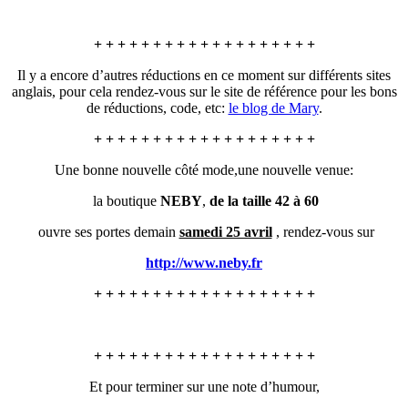
+ + + + + + + + + + + + + + + + + + +
Il y a encore d’autres réductions en ce moment sur différents sites
anglais, pour cela rendez-vous sur le site de référence pour les bons
de réductions, code, etc:
le blog de Mary
.
+ + + + + + + + + + + + + + + + + + +
Une bonne nouvelle côté mode,une nouvelle venue:
la boutique
NEBY
,
de la taille 42 à 60
ouvre ses portes demain
samedi 25 avril
, rendez-vous sur
http://www.neby.fr
+ + + + + + + + + + + + + + + + + + +
+ + + + + + + + + + + + + + + + + + +
Et pour terminer sur une note d’humour,