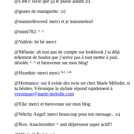
@LMO: ravie que ça te plaise autant ;o)
@grains de maniguette: :o)
@mamzelleweed: merci et je transmettrai!
@mimi782: ^ ^
@Valérie: hé hé merci
@Mélanie: ah non pas de compte sur lookbook j’ai déjà
tellement de boulot que j’arrive pas à tout mettre à jour..
désolée ^ ^ et bienvenue sur mon blog!
@Hearthie: merci merci *^ ^*
@Hermance: oui il existe des twin set chez Marie Mélodie, si
tu hésites, Véronique la styliste répond rapidement à
veronique@marie-melodie.com
@Ella: merci et bienvenue sur mon blog
@Witchy Angel: merci beaucoup pour ton message.. :o)
@Rox: Anachroniktv = anti dépresseur super actif!!