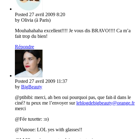
Posted
27 avril 2009
8:20
by Olivia (à Paris)
Mouhahahaha excellent!!!! Je vous dis BRAVO!!!! Ca m’a
fait trop du bien!
Répondre
Posted
27 avril 2009
11:37
by
BigBeauty
@ptibibi: merci, ah ben oui pourquoi pas, que fait-il dans le
ciné? tu peux me l’envoyer sur
leblogdebigbeauty@orange.fr
merci
@Fée tuxette: :o)
@Vanoue: LOL yes with glasses!!