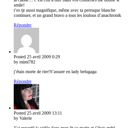
smile!
t’es tjr aussi magnifique, même avec ta perruque blanche
continuer, et un grand bravo a tous les loulous d’anachronik
Répondre
Posted
25 avril 2009
0:29
by mimi782
j’étais morte de rire!!t’assure en lady belugaga
Répondre
Posted
25 avril 2009
13:11
by Valerie
J’ai regardé la vidéo dans mon lit ce matin et j’étais mdr!