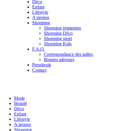
Déco
Enfant
Lifestyle
A propos
Shopping
Shopping printemps
Shopping Déco
Shopping sport
Shopping Kids
F.A.Q.
Correspondance des tailles
Bonnes adresses
Pressbook
Contact
Mode
Beauté
Déco
Enfant
Lifestyle
A propos
Shopping