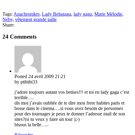
Tags:
Anachroniktv
,
Lady Belugaga
,
lady gaga
,
Marie Mélodie
,
Neby
,
vêtement grande taille
Share:
24 Comments
Posted
24 avril 2009
21:21
by ptibibi33
j’adore toujours autant vos betises!!! et toi en lady gaga c’est
terrible….
dis moi j’avais oubliée de te dire mon frere habites paris et
bosse dans le cinema….si vous avez besoin de personnes
pour des tournages je peux te donner l’adresse mail de son
sites?(si tu veux y faire un tour );-)
bisous la belle…..
Répondre