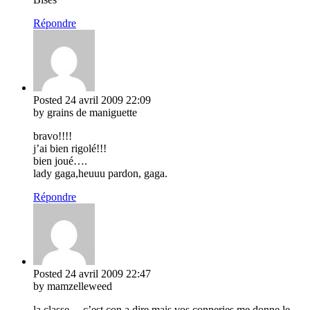
Répondre
Posted
24 avril 2009
22:09
by grains de maniguette
bravo!!!!
j’ai bien rigolé!!!
bien joué….
lady gaga,heuuu pardon, gaga.
Répondre
Posted
24 avril 2009
22:47
by mamzelleweed
la classe… c’est con a dire mais vos conneries me donne le