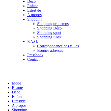
Déco
Enfant
Lifestyle
A propos
Shopping
Shopping printemps
Shopping Déco
Shopping sport
Shopping Kids
F.A.Q.
Correspondance des tailles
Bonnes adresses
Pressbook
Contact
Mode
Beauté
Déco
Enfant
Lifestyle
A propos
Shopping