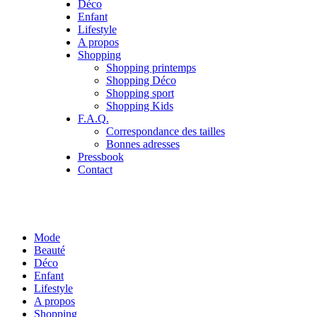
Déco
Enfant
Lifestyle
A propos
Shopping
Shopping printemps
Shopping Déco
Shopping sport
Shopping Kids
F.A.Q.
Correspondance des tailles
Bonnes adresses
Pressbook
Contact
Mode
Beauté
Déco
Enfant
Lifestyle
A propos
Shopping