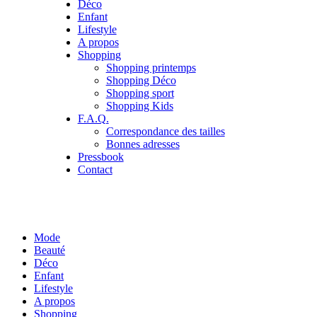
Déco
Enfant
Lifestyle
A propos
Shopping
Shopping printemps
Shopping Déco
Shopping sport
Shopping Kids
F.A.Q.
Correspondance des tailles
Bonnes adresses
Pressbook
Contact
Mode
Beauté
Déco
Enfant
Lifestyle
A propos
Shopping