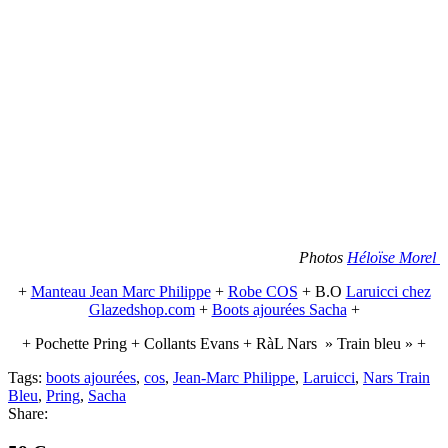
Photos
Héloïse Morel
+
Manteau Jean Marc Philippe
+
Robe COS
+ B.O
Laruicci chez
Glazedshop.com
+
Boots ajourées Sacha
+
+ Pochette Pring + Collants Evans + RàL Nars » Train bleu » +
Tags:
boots ajourées
,
cos
,
Jean-Marc Philippe
,
Laruicci
,
Nars Train
Bleu
,
Pring
,
Sacha
Share: