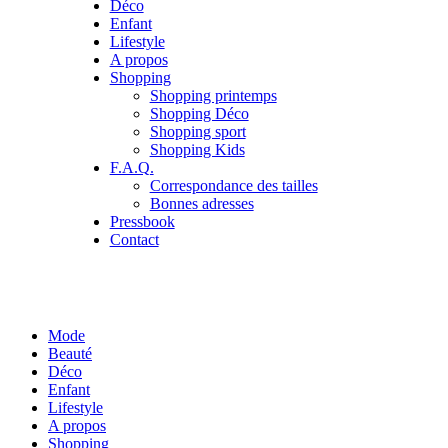
Déco
Enfant
Lifestyle
A propos
Shopping
Shopping printemps
Shopping Déco
Shopping sport
Shopping Kids
F.A.Q.
Correspondance des tailles
Bonnes adresses
Pressbook
Contact
Mode
Beauté
Déco
Enfant
Lifestyle
A propos
Shopping