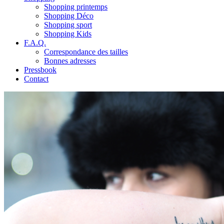
Shopping printemps
Shopping Déco
Shopping sport
Shopping Kids
F.A.Q.
Correspondance des tailles
Bonnes adresses
Pressbook
Contact