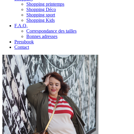
Shopping printemps
Shopping Déco
Shopping sport
Shopping Kids
F.A.Q.
Correspondance des tailles
Bonnes adresses
Pressbook
Contact