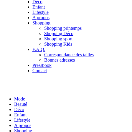
Déco
Enfant
Lifestyle
A propos
Shopping
Shopping printemps
Shopping Déco
Shopping sport
Shopping Kids
F.A.Q.
Correspondance des tailles
Bonnes adresses
Pressbook
Contact
Mode
Beauté
Déco
Enfant
Lifestyle
A propos
Shopping