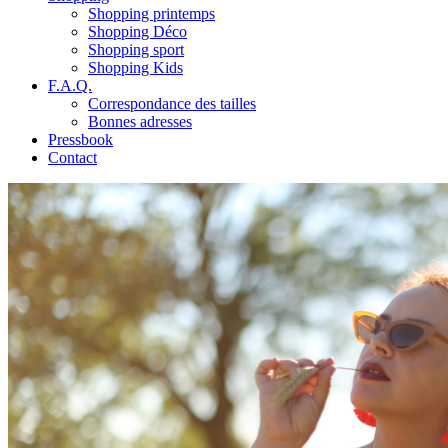
Shopping printemps
Shopping Déco
Shopping sport
Shopping Kids
F.A.Q.
Correspondance des tailles
Bonnes adresses
Pressbook
Contact