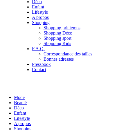
Déco
Enfant
Lifestyle
A propos
Shopping
Shopping printemps
Shopping Déco
Shopping sport
Shopping Kids
F.A.Q.
Correspondance des tailles
Bonnes adresses
Pressbook
Contact
Mode
Beauté
Déco
Enfant
Lifestyle
A propos
Shopping