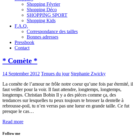
Shopping Février
Shopping Déco
SHOPPING SPORT
Shopping Kids
F.A.Q.
Correspondance des tailles
Bonnes adresses
Pressbook
Contact
* Comète *
14 September 2012
Tenues du jour
Stephanie Zwicky
La comète de l’amour ne frôle notre coeur qu’une fois par éternité, il
faut veiller pour la voir. Il faut attendre, longtemps, longtemps,
longtemps. Christian Bobin Il y a des pièces comme ça, des
tendances sur lesquelles tu peux toujours te brosser la dentelle à
rebrousse-poil, tu n’en verras pas une lueur en grande taille. Ce fut
presque le cas…
Read more
Follow me