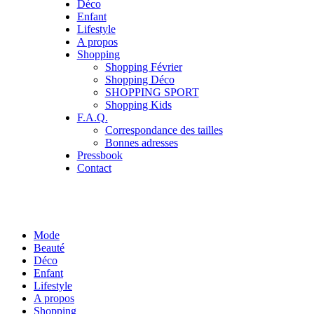
Déco
Enfant
Lifestyle
A propos
Shopping
Shopping Février
Shopping Déco
SHOPPING SPORT
Shopping Kids
F.A.Q.
Correspondance des tailles
Bonnes adresses
Pressbook
Contact
Mode
Beauté
Déco
Enfant
Lifestyle
A propos
Shopping