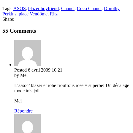
Tags:
ASOS
,
blazer boyfriend
,
Chanel
,
Coco Chanel
,
Dorothy
Perkins
,
place Vendôme
,
Ritz
Share:
55 Comments
Posted
6 avril 2009
10:21
by Mel
L’assoc’ blazer et robe froufrous rose = superbe! Un décalage
mode très joli
Mel
Répondre