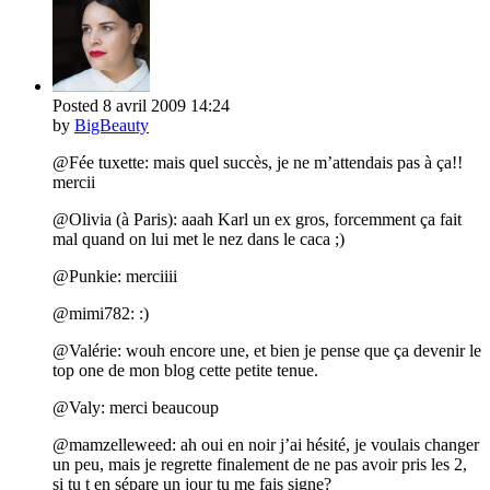
Posted
8 avril 2009
14:24
by
BigBeauty
@Fée tuxette: mais quel succès, je ne m’attendais pas à ça!!
mercii
@Olivia (à Paris): aaah Karl un ex gros, forcemment ça fait
mal quand on lui met le nez dans le caca ;)
@Punkie: merciiii
@mimi782: :)
@Valérie: wouh encore une, et bien je pense que ça devenir le
top one de mon blog cette petite tenue.
@Valy: merci beaucoup
@mamzelleweed: ah oui en noir j’ai hésité, je voulais changer
un peu, mais je regrette finalement de ne pas avoir pris les 2,
si tu t en sépare un jour tu me fais signe?