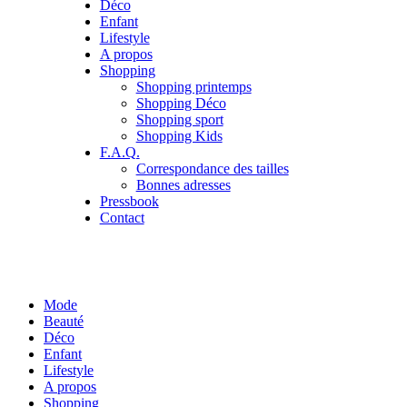
Déco
Enfant
Lifestyle
A propos
Shopping
Shopping printemps
Shopping Déco
Shopping sport
Shopping Kids
F.A.Q.
Correspondance des tailles
Bonnes adresses
Pressbook
Contact
Mode
Beauté
Déco
Enfant
Lifestyle
A propos
Shopping