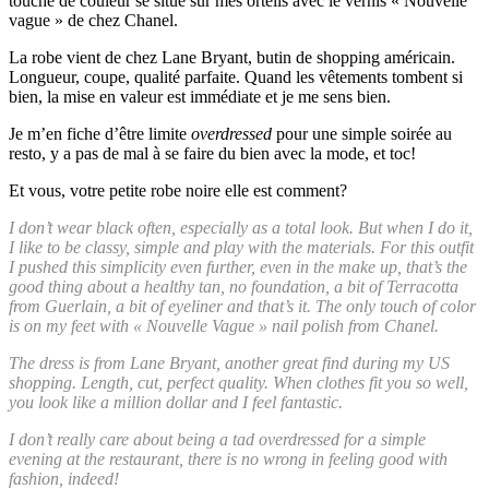
touche de couleur se situe sur mes orteils avec le vernis « Nouvelle
vague » de chez Chanel.
La robe vient de chez Lane Bryant, butin de shopping américain.
Longueur, coupe, qualité parfaite. Quand les vêtements tombent si
bien, la mise en valeur est immédiate et je me sens bien.
Je m’en fiche d’être limite
overdressed
pour une simple soirée au
resto, y a pas de mal à se faire du bien avec la mode, et toc!
Et vous, votre petite robe noire elle est comment?
I don’t wear black often, especially as a total look. But when I do it,
I like to be classy, simple and play with the materials. For this outfit
I pushed this simplicity even further, even in the make up, that’s the
good thing about a healthy tan, no foundation, a bit of Terracotta
from Guerlain, a bit of eyeliner and that’s it. The only touch of color
is on my feet with « Nouvelle Vague » nail polish from Chanel.
The dress is from Lane Bryant, another great find during my US
shopping. Length, cut, perfect quality. When clothes fit you so well,
you look like a million dollar and I feel fantastic.
I don’t really care about being a tad overdressed for a simple
evening at the restaurant, there is no wrong in feeling good with
fashion, indeed!