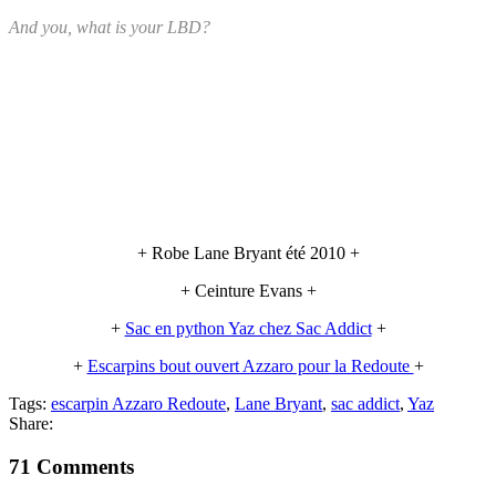
And you, what is your LBD?
+ Robe Lane Bryant été 2010 +
+ Ceinture Evans +
+
Sac en python Yaz chez Sac Addict
+
+
Escarpins bout ouvert Azzaro pour la Redoute
+
Tags:
escarpin Azzaro Redoute
,
Lane Bryant
,
sac addict
,
Yaz
Share:
71 Comments