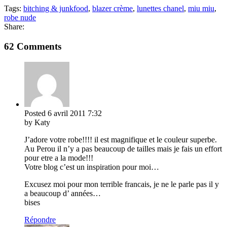
Tags:
bitching & junkfood
,
blazer crème
,
lunettes chanel
,
miu miu
,
robe nude
Share:
62 Comments
Posted
6 avril 2011
7:32
by Katy
J’adore votre robe!!!! il est magnifique et le couleur superbe.
Au Perou il n’y a pas beaucoup de tailles mais je fais un effort
pour etre a la mode!!!
Votre blog c’est un inspiration pour moi…
Excusez moi pour mon terrible francais, je ne le parle pas il y
a beaucoup d’ années…
bises
Répondre