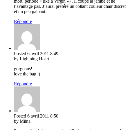
mort, période « like a Virgin ») . Il coupe la jambe et ne
l’avantage pas. J’aurai préféré un collant couleur chair discret
et un peu galbant.
Répondre
Posted
6 avril 2011
8:49
by Lightning Heart
gorgeous!
love the bag :)
Répondre
Posted
6 avril 2011
8:50
by Miina