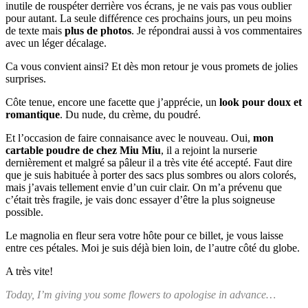
inutile de rouspéter derrière vos écrans, je ne vais pas vous oublier
pour autant. La seule différence ces prochains jours, un peu moins
de texte mais
plus de photos
. Je répondrai aussi à vos commentaires
avec un léger décalage.
Ca vous convient ainsi? Et dès mon retour je vous promets de jolies
surprises.
Côte tenue, encore une facette que j’apprécie, un
look pour doux et
romantique
. Du nude, du crème, du poudré.
Et l’occasion de faire connaisance avec le nouveau. Oui,
mon
cartable poudre
de chez Miu Miu
, il a rejoint la nurserie
dernièrement et malgré sa pâleur il a très vite été accepté. Faut dire
que je suis habituée à porter des sacs plus sombres ou alors colorés,
mais j’avais tellement envie d’un cuir clair. On m’a prévenu que
c’était très fragile, je vais donc essayer d’être la plus soigneuse
possible.
Le magnolia en fleur sera votre hôte pour ce billet, je vous laisse
entre ces pétales. Moi je suis déjà bien loin, de l’autre côté du globe.
A très vite!
Today, I’m giving you some flowers to apologise in advance…