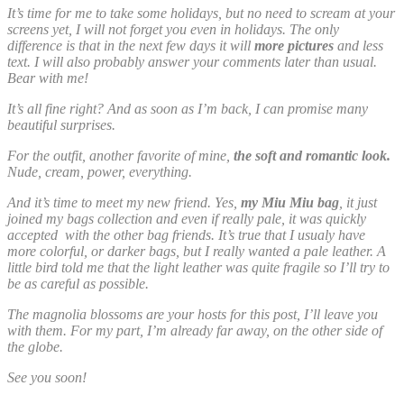
It’s time for me to take some holidays, but no need to scream at your
screens yet, I will not forget you even in holidays. The only
difference is that in the next few days it will
more pictures
and less
text. I will also probably answer your comments later than usual.
Bear with me!
It’s all fine right? And as soon as I’m back, I can promise many
beautiful surprises.
For the outfit, another favorite of mine,
the soft and romantic look.
Nude, cream, power, everything.
And it’s time to meet my new friend. Yes,
my Miu Miu bag
, it just
joined my bags collection and even if really pale, it was quickly
accepted with the other bag friends. It’s true that I usualy have
more colorful, or darker bags, but I really wanted a pale leather. A
little bird told me that the light leather was quite fragile so I’ll try to
be as careful as possible.
The magnolia blossoms are your hosts for this post, I’ll leave you
with them. For my part, I’m already far away, on the other side of
the globe.
See you soon!