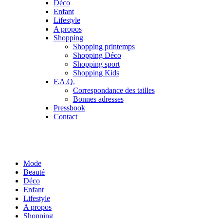
Déco
Enfant
Lifestyle
A propos
Shopping
Shopping printemps
Shopping Déco
Shopping sport
Shopping Kids
F.A.Q.
Correspondance des tailles
Bonnes adresses
Pressbook
Contact
Mode
Beauté
Déco
Enfant
Lifestyle
A propos
Shopping