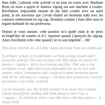
étais folle, j’adorais cette activité et un jour en cours avec Madame
Brun on nous a appris le fameux zigzag sur une machine à coudre.
Révélation, impossible ensuite de me faire coudre avec un autre
point, je me souviens que j’avais réalisé un bermuda kaki avec les
coutures entièrement en zig zag. Boudiou comme j’étais fière sous le
regard dubitatif de ma professeur.
Depuis je vous rassure, cette passion m’a quitté mais je ne peux
m’empêcher de sourire et d’y repenser quand j’aperçois du zigzag.
Alors forcément cette robe quand j’ai vu son imprimé… tilt!
This dress reminds me of a little stupid anecdote from my childhood.
In primary school, in Switzerland, we had sewing classes and I
loved this activity! One day in class with Miss Brun we learnt the
famous « zigzag » stitch on a sewing machine. This was a true
revelation to me, after that it was impossible for me to sew with
another stitch, I remember that I realized a khaki bermuda shorts
with all the stitching in « zigzag ». Oh man how proud was I even if
my teacher was really sceptical.
Let me reassure you, this hobby of mine is no more but I cannot
refrain myself from smiling and think about it when I see a
« zigzag ». So obviously when I saw this dress with this pattern… it
rang a bell!