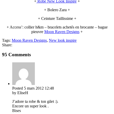
+
Robe New Look Inspire
+
+ Bolero Zara +
+ Ceinture Taillissime +
+ Access’: collier h&m – bracelets achetés en brocante – bague
pieuvre
Moon Raven Designs
+
Tags:
Moon Raven Designs
,
New look inspire
Share:
95 Comments
Posted
5 mars 2012
12:48
by EliseH
J’adore ta robe & ton gilet :).
Encore un super look .
Bises