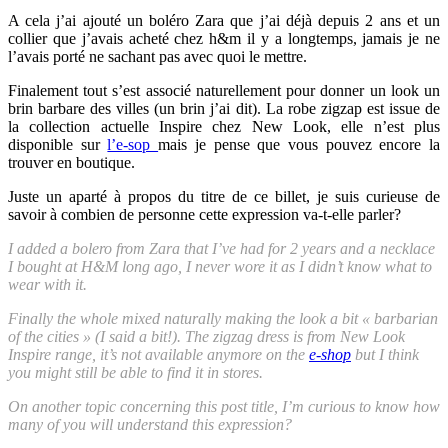
A cela j’ai ajouté un boléro Zara que j’ai déjà depuis 2 ans et un
collier que j’avais acheté chez h&m il y a longtemps, jamais je ne
l’avais porté ne sachant pas avec quoi le mettre.
Finalement tout s’est associé naturellement pour donner un look un
brin barbare des villes (un brin j’ai dit). La robe zigzap est issue de
la collection actuelle Inspire chez New Look, elle n’est plus
disponible sur
l’e-sop
mais je pense que vous pouvez encore la
trouver en boutique.
Juste un aparté à propos du titre de ce billet, je suis curieuse de
savoir à combien de personne cette expression va-t-elle parler?
I added a bolero from Zara that I’ve had for 2 years and a necklace
I bought at H&M long ago, I never wore it as I didn’t know what to
wear with it.
Finally the whole mixed naturally making the look a bit « barbarian
of the cities » (I said a bit!). The zigzag dress is from New Look
Inspire range, it’s not available anymore on the
e-shop
but I think
you might still be able to find it in stores.
On another topic concerning this post title, I’m curious to know how
many of you will understand this expression?