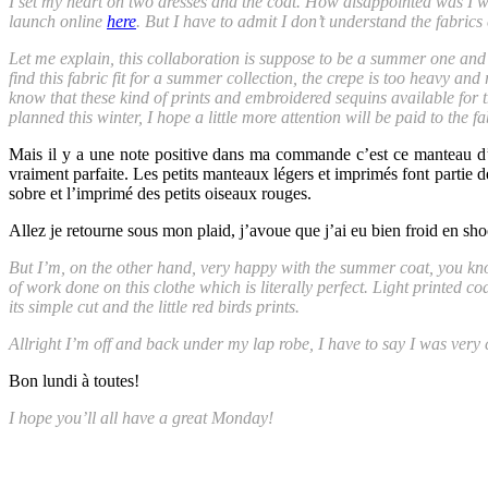
I set my heart on two dresses and the coat. How disappointed was I wh
launch online
here
. But I have to admit I don’t understand the fabrics
Let me explain, this collaboration is suppose to be a summer one and t
find this fabric fit for a summer collection, the crepe is too heavy an
know that these kind of prints and embroidered sequins available for t
planned this winter, I hope a little more attention will be paid to the fa
Mais il y a une note positive dans ma commande c’est ce manteau d’été
vraiment parfaite. Les petits manteaux légers et imprimés font partie d
sobre et l’imprimé des petits oiseaux rouges.
Allez je retourne sous mon plaid, j’avoue que j’ai eu bien froid en sho
But I’m, on the other hand, very happy with the summer coat, you know 
of work done on this clothe which is literally perfect. Light printed co
its simple cut and the little red birds prints.
Allright I’m off and back under my lap robe, I have to say I was very c
Bon lundi à toutes!
I hope you’ll all have a great Monday!