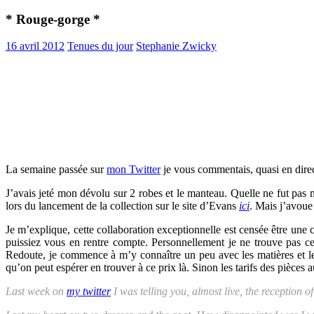
* Rouge-gorge *
16 avril 2012
Tenues du jour
Stephanie Zwicky
La semaine passée sur
mon Twitter
je vous commentais, quasi en direc
J’avais jeté mon dévolu sur 2 robes et le manteau. Quelle ne fut pas m
lors du lancement de la collection sur le site d’Evans
ici
. Mais j’avoue 
Je m’explique, cette collaboration exceptionnelle est censée être une c
puissiez vous en rentre compte. Personnellement je ne trouve pas ce 
Redoute, je commence à m’y connaître un peu avec les matières et les 
qu’on peut espérer en trouver à ce prix là. Sinon les tarifs des pièces 
Last week on
my twitter
I was telling you, almost live, the reception