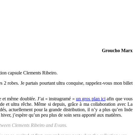
Groucho Marx
ction capsule Clements Ribeiro.
s 2 robes. Je partais pourtant ultra conquise, rappelez-vous mon billet
rde et même doublée. J’ai « instragramé »
un gros plan ici
afin que vous
urde et ultra rêche. Même si depuis, grâce à ma collaboration avec La
és, actuellement pour la grande distribution, il n’y a plus qu’en Inde
e hiver, j’espère qu’un peu plus de soin sera apporté aux matières.
 between Clements Ribeiro and Evans.