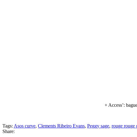
+ Access’: bague
Tags:
Asos curve
,
Clements Ribeiro Evans
,
Peggy sage
,
rouge rouge g
Share: