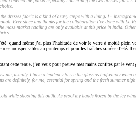
en I opened the parcel especially concerning the two dresses fabrics. 
 choice.
he dresses fabric is a kind of heavy crepe with a lining. I « instragra
d rough. Ever since and thanks for the collaboration I’ve done with La R
he mass-market retailing are only available at this price in India. Othe
brics.
, quand même j’ai plus l’habitude de voir le verre à moitié plein vous
e mes indispensables au printemps et pour les fraîches soirées d’été. Il
otant cette tenue, j’en veux pour preuve mes mains confites par le vent 
me, usually, I have a tendency to see the glass as half-empty when othe
ats are definitely, for me, essential for spring and the fresh summer nig
old while shooting this outfit. As proof my hands frozen by the icy wind. 