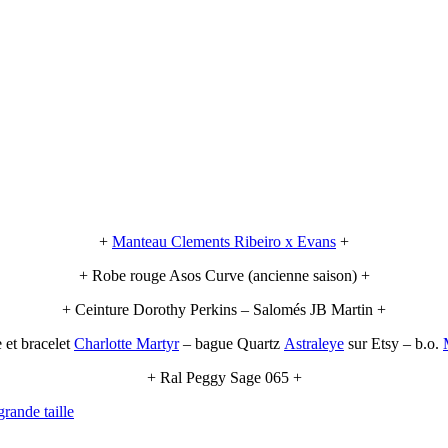
+
Manteau Clements Ribeiro x Evans
+
+ Robe rouge Asos Curve (ancienne saison) +
+ Ceinture Dorothy Perkins – Salomés JB Martin +
 et bracelet
Charlotte Martyr
– bague Quartz
Astraleye
sur Etsy – b.o.
+ Ral Peggy Sage 065 +
rande taille