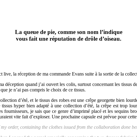
La queue de pie, comme son nom l’indique
vous fait une réputation de drôle d’oiseau.
t live, la réception de ma commande Evans suite à la sortie de la colle
a déception quand j’ai ouvert les colis, surtout concernant les tissus de
que je n’ai pas compris le choix de ce tissus.
ollection d’été, et le tissus des robes est une crêpe georgette bien lou
tissus hyper bien adapté à une collection d’été, la crêpe est trop lo
fournisseurs, je sais que ce genre d’imprimé placé et les sequins brod
auraient vite fait d’exploser. Une prochaine capsule est prévue pour cett
 of my order, containing the clothes issued from the collaboration done