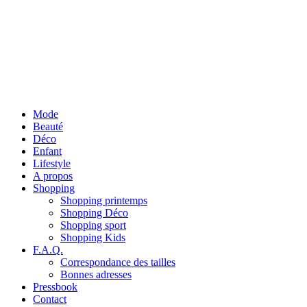
Mode
Beauté
Déco
Enfant
Lifestyle
A propos
Shopping
Shopping printemps
Shopping Déco
Shopping sport
Shopping Kids
F.A.Q.
Correspondance des tailles
Bonnes adresses
Pressbook
Contact