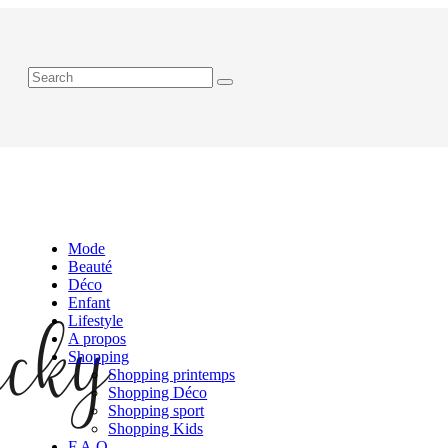
Mode
Beauté
Déco
Enfant
Lifestyle
A propos
Shopping
Shopping printemps
Shopping Déco
Shopping sport
Shopping Kids
F.A.Q.