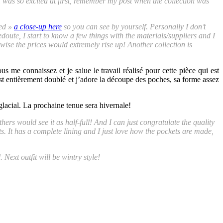
I was so excited at first, remember my post when the collection was
med »
a close-up here
so you can see by yourself. Personally I don’t
edoute, I start to know a few things with the materials/suppliers and I
rwise the prices would extremely rise up! Another collection is
 me connaissez et je salue le travail réalisé pour cette pièce qui est
 est entièrement doublé et j’adore la découpe des poches, sa forme assez
glacial. La prochaine tenue sera hivernale!
rs would see it as half-full! And I can just congratulate the quality
hts. It has a complete lining and I just love how the pockets are made,
Next outfit will be wintry style!