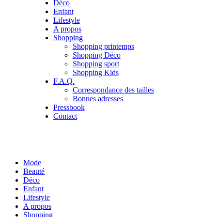
Déco
Enfant
Lifestyle
A propos
Shopping
Shopping printemps
Shopping Déco
Shopping sport
Shopping Kids
F.A.Q.
Correspondance des tailles
Bonnes adresses
Pressbook
Contact
Mode
Beauté
Déco
Enfant
Lifestyle
A propos
Shopping