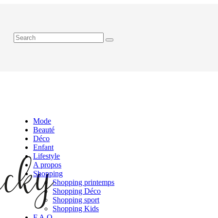
Mode
Beauté
Déco
Enfant
Lifestyle
A propos
Shopping
Shopping printemps
Shopping Déco
Shopping sport
Shopping Kids
F.A.Q.