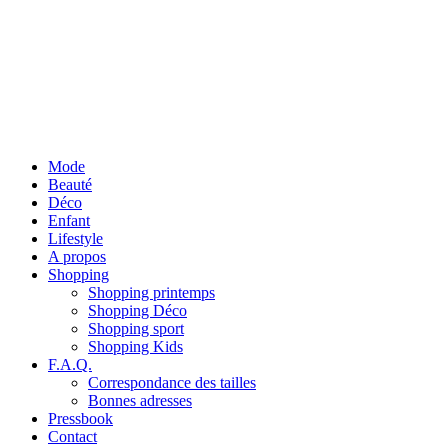
Mode
Beauté
Déco
Enfant
Lifestyle
A propos
Shopping
Shopping printemps
Shopping Déco
Shopping sport
Shopping Kids
F.A.Q.
Correspondance des tailles
Bonnes adresses
Pressbook
Contact