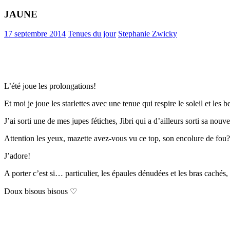
JAUNE
17 septembre 2014
Tenues du jour
Stephanie Zwicky
L’été joue les prolongations!
Et moi je joue les starlettes avec une tenue qui respire le soleil et le
J’ai sorti une de mes jupes fétiches, Jibri qui a d’ailleurs sorti sa nouv
Attention les yeux, mazette avez-vous vu ce top, son encolure de fou
J’adore!
A porter c’est si… particulier, les épaules dénudées et les bras cachés, 
Doux bisous bisous ♡