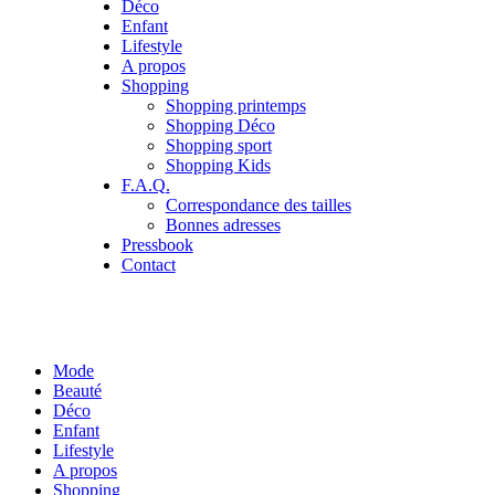
Déco
Enfant
Lifestyle
A propos
Shopping
Shopping printemps
Shopping Déco
Shopping sport
Shopping Kids
F.A.Q.
Correspondance des tailles
Bonnes adresses
Pressbook
Contact
Mode
Beauté
Déco
Enfant
Lifestyle
A propos
Shopping