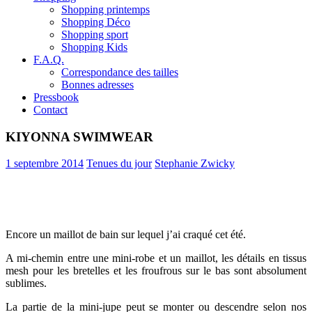
Shopping printemps
Shopping Déco
Shopping sport
Shopping Kids
F.A.Q.
Correspondance des tailles
Bonnes adresses
Pressbook
Contact
KIYONNA SWIMWEAR
1 septembre 2014
Tenues du jour
Stephanie Zwicky
Encore un maillot de bain sur lequel j’ai craqué cet été.
A mi-chemin entre une mini-robe et un maillot, les détails en tissus
mesh pour les bretelles et les froufrous sur le bas sont absolument
sublimes.
La partie de la mini-jupe peut se monter ou descendre selon nos