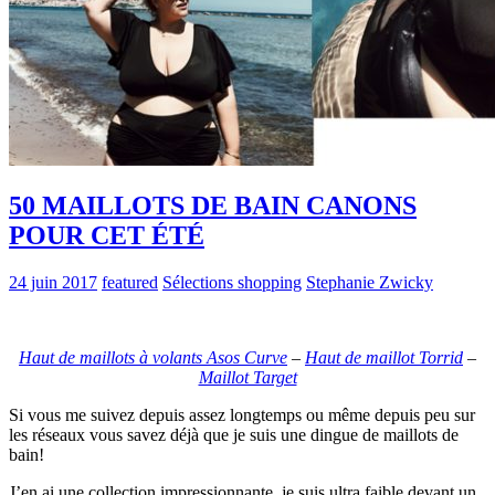
50 MAILLOTS DE BAIN CANONS
POUR CET ÉTÉ
24 juin 2017
featured
Sélections shopping
Stephanie Zwicky
Haut de maillots à volants Asos Curve
–
Haut de maillot Torrid
–
Maillot Target
Si vous me suivez depuis assez longtemps ou même depuis peu sur
les réseaux vous savez déjà que je suis une dingue de maillots de
bain!
J’en ai une collection impressionnante, je suis ultra faible devant un