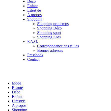
Déco
Enfant
Lifestyle
A propos
Shopping
Shopping printemps
Shopping Déco
Shopping sport
Shopping Kids
F.A.Q.
Correspondance des tailles
Bonnes adresses
Pressbook
Contact
Mode
Beauté
Déco
Enfant
Lifestyle
A propos
Shopping