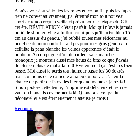
by Katelig
Après avoir épuisé toutes les robes en coton fin puis les jupes,
rien ne convenait vraiment, j’ai étrenné mon tout nouveau
short de rando reçu la veille et prévu pour les étapes du GR
cet été. RÉVÉLATION c’était parfait. Moi qui n’avais jamais
porté de short en ville a fortiori court puisqu’il arrive bien 15
cm au dessus du genou, j’ai oublié toutes mes réticences au
bénéfice de mon confort. Tant pis pour mes gros genoux la
cellulite la peau blanche les veines apparentes c’était le
bonheur. Accompagné d’un débardeur sans manches
monoprix je montrais aussi mes hauts de bras ce que j’avais
de plus en plus de mal à faire !! Évidemment ça s’est très bien
passé. Moi aussi je perds tout humeur passé les’30 degrés
mais au moins cette canicule aura eu du bon…. J’ai eu la
chance de partir de Paris dès hier quand même et je revis !
Sinon j’adore cette tenue, l’imprime est délicieux et rien ne
vaut du blanc ds ces moments là. Quand à la coupe du
décolleté, elle est éternellement flatteuse je crois !
Répondre