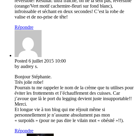
réversible! Résultat: ultra fraîche, on ne la sent pas, réversible
(orange/Vert motif cachemire-fleuri sur fond blanc),
infroissable et séchant en deux secondes! C’est la robe de
valise et de no-prise de tête!
Répondre
Posted
6 juillet 2015
10:00
by audrey s.
Bonjour Stéphanie.
Très jolie robe!
Pourrais tu me rappeler le nom de la crème que tu utilises pour
éviter les frottements et l’échauffement des cuisses. Car
j’avoue que là le port du legging devient juste insupportable!!
Merci.
Et longue vie à ton blog qui me réjouit même si
personnellement je n’assume absolument pas mon
« surpoids » (pour ne pas dire le vilain mot « obésité »!!).
Répondre