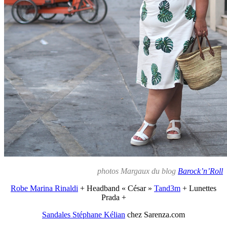
photos Margaux du blog
Barock’n’Roll
Robe Marina Rinaldi
+ Headband « César »
Tand3m
+ Lunettes
Prada +
Sandales Stéphane Kélian
chez Sarenza.com