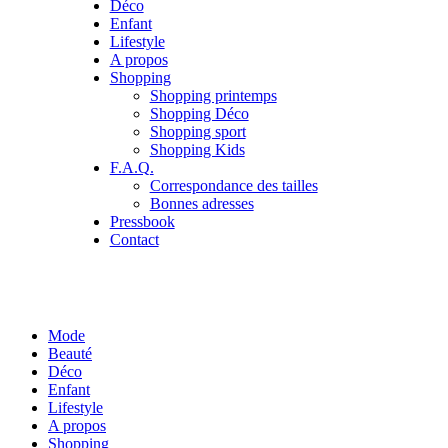
Déco
Enfant
Lifestyle
A propos
Shopping
Shopping printemps
Shopping Déco
Shopping sport
Shopping Kids
F.A.Q.
Correspondance des tailles
Bonnes adresses
Pressbook
Contact
Mode
Beauté
Déco
Enfant
Lifestyle
A propos
Shopping