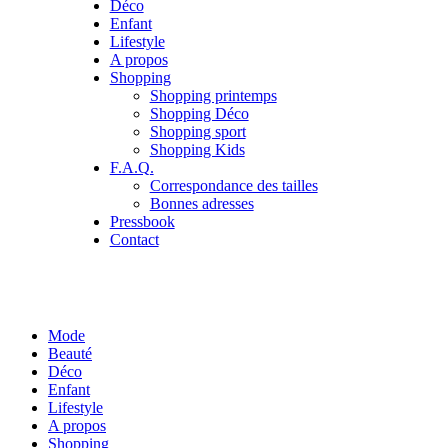
Déco
Enfant
Lifestyle
A propos
Shopping
Shopping printemps
Shopping Déco
Shopping sport
Shopping Kids
F.A.Q.
Correspondance des tailles
Bonnes adresses
Pressbook
Contact
Mode
Beauté
Déco
Enfant
Lifestyle
A propos
Shopping