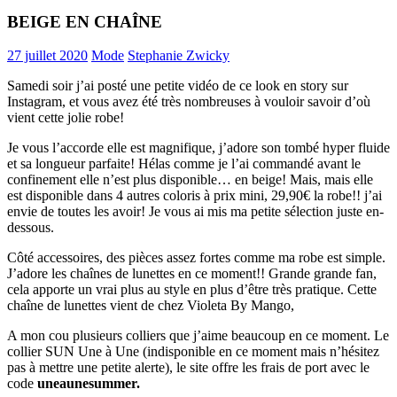
BEIGE EN CHAÎNE
27 juillet 2020
Mode
Stephanie Zwicky
Samedi soir j’ai posté une petite vidéo de ce look en story sur
Instagram, et vous avez été très nombreuses à vouloir savoir d’où
vient cette jolie robe!
Je vous l’accorde elle est magnifique, j’adore son tombé hyper fluide
et sa longueur parfaite! Hélas comme je l’ai commandé avant le
confinement elle n’est plus disponible… en beige! Mais, mais elle
est disponible dans 4 autres coloris à prix mini, 29,90€ la robe!! j’ai
envie de toutes les avoir! Je vous ai mis ma petite sélection juste en-
dessous.
Côté accessoires, des pièces assez fortes comme ma robe est simple.
J’adore les chaînes de lunettes en ce moment!! Grande grande fan,
cela apporte un vrai plus au style en plus d’être très pratique. Cette
chaîne de lunettes vient de chez Violeta By Mango,
A mon cou plusieurs colliers que j’aime beaucoup en ce moment. Le
collier SUN Une à Une (indisponible en ce moment mais n’hésitez
pas à mettre une petite alerte), le site offre les frais de port avec le
code
uneaunesummer.