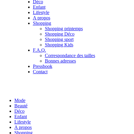
Déco
Enfant
Lifestyle
A propos
Shopping
Shopping printemps
Shopping Déco
Shopping sport
Shopping Kids
F.A.Q.
Correspondance des tailles
Bonnes adresses
Pressbook
Contact
Mode
Beauté
Déco
Enfant
Lifestyle
A propos
Shopping