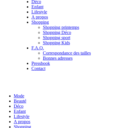
Déco
Enfant
Lifestyle
A propos
Shopping
Shopping printemps
Shopping Déco
Shopping sport
Shopping Kids
F.A.Q.
Correspondance des tailles
Bonnes adresses
Pressbook
Contact
Mode
Beauté
Déco
Enfant
Lifestyle
A propos
Shopping