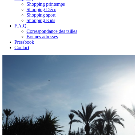
Shopping printemps
Shopping Déco
Shopping sport
Shopping Kids
F.A.Q.
Correspondance des tailles
Bonnes adresses
Pressbook
Contact