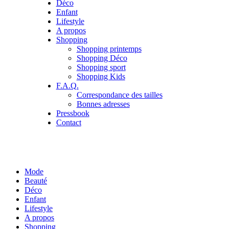
Déco
Enfant
Lifestyle
A propos
Shopping
Shopping printemps
Shopping Déco
Shopping sport
Shopping Kids
F.A.Q.
Correspondance des tailles
Bonnes adresses
Pressbook
Contact
Mode
Beauté
Déco
Enfant
Lifestyle
A propos
Shopping