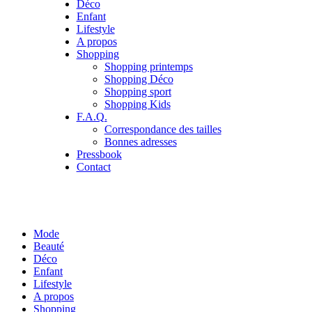
Déco
Enfant
Lifestyle
A propos
Shopping
Shopping printemps
Shopping Déco
Shopping sport
Shopping Kids
F.A.Q.
Correspondance des tailles
Bonnes adresses
Pressbook
Contact
Mode
Beauté
Déco
Enfant
Lifestyle
A propos
Shopping