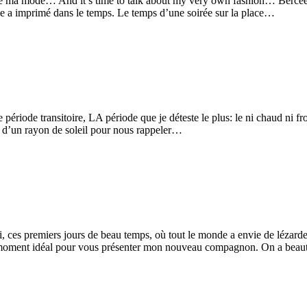
e ma mode… And it’s time to talk about my very own fashion… Bercée
le a imprimé dans le temps. Le temps d’une soirée sur la place…
riode transitoire, LA période que je déteste le plus: le ni chaud ni fro
ffit d’un rayon de soleil pour nous rappeler…
ces premiers jours de beau temps, où tout le monde a envie de lézarder 
le moment idéal pour vous présenter mon nouveau compagnon. On a bea