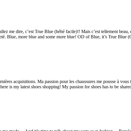
ez me dire, c’est True Blue (héhé facile)!! Mais c’est tellement beau
lleté. Blue, more blue and some more blue! OD of Blue, it’s True Blue 
rnières acquisitions. Ma passion pour les chaussures me pousse à vous f
its, here is my latest shoes shopping! My passion for shoes has to be sh