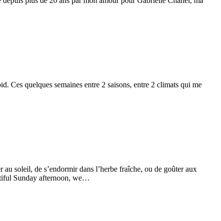
 depuis plus de 20 ans par mon amour pour Gabrielle Chanel, ma
id. Ces quelques semaines entre 2 saisons, entre 2 climats qui me
au soleil, de s’endormir dans l’herbe fraîche, ou de goûter aux
utiful Sunday afternoon, we…