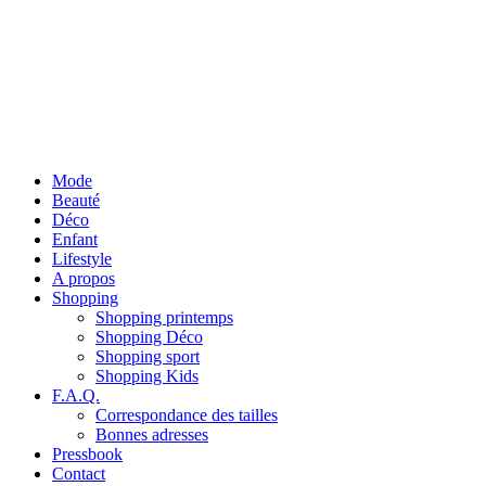
Mode
Beauté
Déco
Enfant
Lifestyle
A propos
Shopping
Shopping printemps
Shopping Déco
Shopping sport
Shopping Kids
F.A.Q.
Correspondance des tailles
Bonnes adresses
Pressbook
Contact