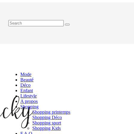
Mode
Beauté
Déco
Enfant
Lifestyle
A propos
Shopping
Shopping printemps
Shopping Déco
Shopping sport
Shopping Kids
F.A.Q.