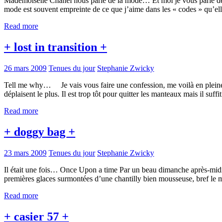
Mademoiselle Chanel nous parle de la mode… Et moi je vous parle d
mode est souvent empreinte de ce que j’aime dans les « codes » qu’el
Read more
+ lost in transition +
26 mars 2009
Tenues du jour
Stephanie Zwicky
Tell me why… Je vais vous faire une confession, me voilà en pleine pé
déplaisent le plus. Il est trop tôt pour quitter les manteaux mais il su
Read more
+ doggy bag +
23 mars 2009
Tenues du jour
Stephanie Zwicky
Il était une fois… Once Upon a time Par un beau dimanche après-midi, 
premières glaces surmontées d’une chantilly bien mousseuse, bref 
Read more
+ casier 57 +