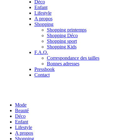
Déco
Enfant
Lifestyle
A propos
Shopping
Shopping printemps
Shopping Déco
Shopping sport
Shopping Kids
F.A.Q.
Correspondance des tailles
Bonnes adresses
Pressbook
Contact
Mode
Beauté
Déco
Enfant
Lifestyle
A propos
Shopping