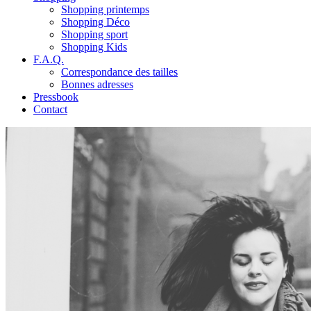
Shopping printemps
Shopping Déco
Shopping sport
Shopping Kids
F.A.Q.
Correspondance des tailles
Bonnes adresses
Pressbook
Contact