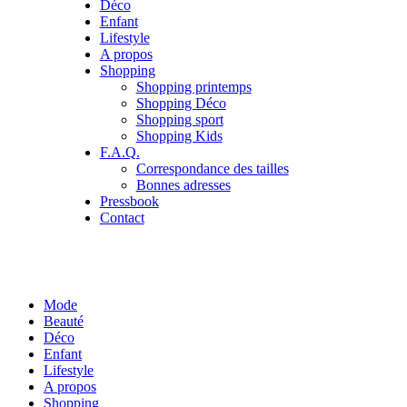
Déco
Enfant
Lifestyle
A propos
Shopping
Shopping printemps
Shopping Déco
Shopping sport
Shopping Kids
F.A.Q.
Correspondance des tailles
Bonnes adresses
Pressbook
Contact
Mode
Beauté
Déco
Enfant
Lifestyle
A propos
Shopping