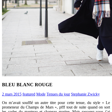
BLEU BLANC ROUGE
2 mars 2015
featured
Mode
Tenues du jour
Stephanie Zwicky
On m’avait soufflé un autre titre pour cette tenue, du style « Le
promeneur du Champs de Mars », pfff tout de suite quand on sort
les codes du manteau et chapeau marine. Mais rassurez-vous j’ai