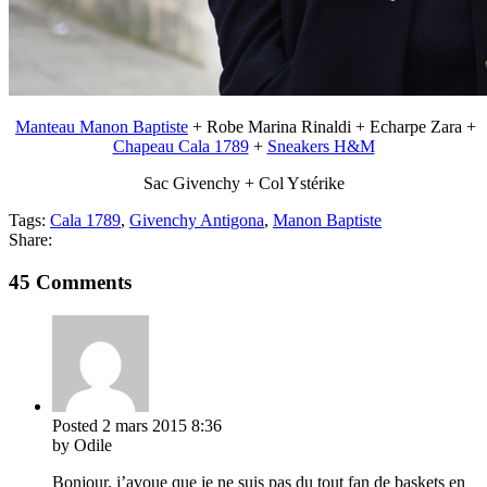
Manteau Manon Baptiste
+ Robe Marina Rinaldi + Echarpe Zara +
Chapeau Cala 1789
+
Sneakers H&M
Sac Givenchy + Col Ystérike
Tags:
Cala 1789
,
Givenchy Antigona
,
Manon Baptiste
Share:
45 Comments
Posted
2 mars 2015
8:36
by Odile
Bonjour, j’avoue que je ne suis pas du tout fan de baskets en