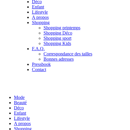
Déco
Enfant
Lifestyle
A propos
Shopping
Shopping printemps
Shopping Déco
Shopping sport
Shopping Kids
F.A.Q.
Correspondance des tailles
Bonnes adresses
Pressbook
Contact
Mode
Beauté
Déco
Enfant
Lifestyle
A propos
Shopping