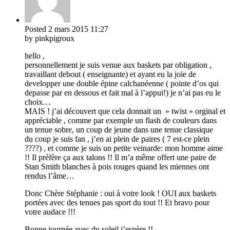
Posted
2 mars 2015
11:27
by pinkpigroux
hello ,
personnellement je suis venue aux baskets par obligation ,
travaillant debout ( enseignante) et ayant eu la joie de
developper une double épine calchanéenne ( pointe d’os qui
depasse par en dessous et fait mal à l’appui!) je n’ai pas eu le
choix…
MAIS ! j’ai découvert que cela donnait un » twist » orginal et
appréciable , comme par exemple un flash de couleurs dans
un tenue sobre, un coup de jeune dans une tenue classique
du coup je suis fan , j’en ai plein de paires ( 7 est-ce plein
????) , et comme je suis un petite veinarde: mon homme aime
!! Il préfère ça aux talons !! Il m’a même offert une paire de
Stan Smith blanches à pois rouges quand les miennes ont
rendus l’âme…
Donc Chère Stéphanie : oui à votre look ! OUI aux baskets
portées avec des tenues pas sport du tout !! Et bravo pour
votre audace !!!
Bonne journée avec du soleil j’espère !!