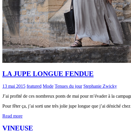
LA JUPE LONGUE FENDUE
13 mai 2015
featured
Mode
Tenues du jour
Stephanie Zwicky
J’ai profité de ces nombreux ponts de mai pour m’évader à la campagne
Pour fêter ça, j’ai sorti une très jolie jupe longue que j’ai déniché chez
Read more
VINEUSE