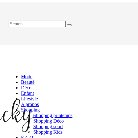
Mode
Beauté
Déco
Enfant
Lifestyle
A propos
Shopping
Shopping printemps
Shopping Déco
Shopping sport
Shopping Kids
F.A.Q.