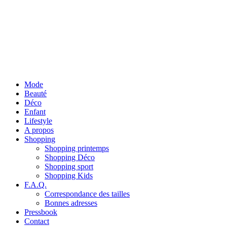
Mode
Beauté
Déco
Enfant
Lifestyle
A propos
Shopping
Shopping printemps
Shopping Déco
Shopping sport
Shopping Kids
F.A.Q.
Correspondance des tailles
Bonnes adresses
Pressbook
Contact