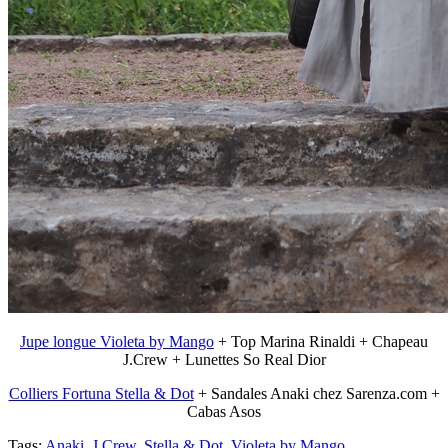
Jupe longue Violeta by Mango
+ Top Marina Rinaldi + Chapeau
J.Crew + Lunettes So Real Dior
Colliers Fortuna Stella & Dot
+ Sandales Anaki chez Sarenza.com +
Cabas Asos
Tags:
Anaki
,
J.Crew
,
Stella & Dot
,
Violeta by Mango