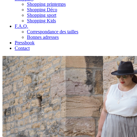
Shopping printemps
Shopping Déco
Shopping sport
Shopping Kids
F.A.Q.
Correspondance des tailles
Bonnes adresses
Pressbook
Contact