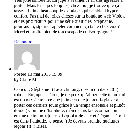
Très jolie silhouette. La jupe a vraiment l’air très agréable à
porter. Mais les jupes longues, chez moi, je trouve que ça
tasse…J’aime beaucoup les sandales qui semblent hyper
confort. Pas mal de jolies choses sur la boutique web Violeta
et des prix réduits pour une série d’articles. Stéphanie,
pourrais-tu, stp, me rappeler comment ça taille chez eux ?
Merci et profite bien de ton escapade en Bourgogne !
Répondre
Posted
13 mai 2015
15:39
by Claire M.
Coucou, Stéphanie :) Le archi long, c’est mon dada !!! :) En
robe… En jupe… Donc, je ne peux qu’aimer cette tenue qui
est un mix de tout ce que j’aime et que je prends plaisir à
porter ces derniers jours grâce à un temps ensoleillé et plutôt
doux ;) Comme d’habitude, même dans la décontraction il
émane de toi un « je ne sais quoi » de chic et élégant… Tout
est dans l’attitude, je pense ;) Je devrais prendre quelques
leçons !!! :) Bises.