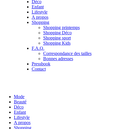
Déco
Enfant
Lifestyle
A propos
Shopping
Shopping printemps
Shopping Déco
Shopping sport
Shopping Kids
F.A.Q.
Correspondance des tailles
Bonnes adresses
Pressbook
Contact
Mode
Beauté
Déco
Enfant
Lifestyle
A propos
Shopping