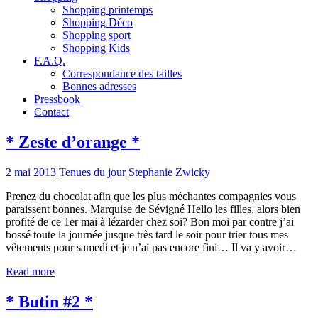
Shopping printemps
Shopping Déco
Shopping sport
Shopping Kids
F.A.Q.
Correspondance des tailles
Bonnes adresses
Pressbook
Contact
* Zeste d’orange *
2 mai 2013
Tenues du jour
Stephanie Zwicky
Prenez du chocolat afin que les plus méchantes compagnies vous
paraissent bonnes. Marquise de Sévigné Hello les filles, alors bien
profité de ce 1er mai à lézarder chez soi? Bon moi par contre j’ai
bossé toute la journée jusque très tard le soir pour trier tous mes
vêtements pour samedi et je n’ai pas encore fini… Il va y avoir…
Read more
* Butin #2 *