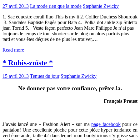
27 avril 2013
La mode rien que la mode
Stephanie Zwicky
1. Sac équestre corail fluo This is my it 2. Collier Duchess Shourouk
3. Sandales Baptiste Pagès pour Bata 4. Polka dot ankle zip Stiletto
jean Torrid 5. Veste façon perfecto Jean Marc Philippe Je n’ai pas
toujours le temps de tout shooter sur le blog ou alors parfois plus
tard et vous êtes déçues de ne plus les trouver,…
Read more
* Rubis-zoïste *
15 avril 2013
Tenues du jour
Stephanie Zwicky
Ne donnez pas votre confiance, prêtez-la.
François Proust
J’avais lancé une « Fashion Alert » sur ma
page facebook
pour ce
pantalon! Une excellente pioche pour cette pièce hyper tendance en
vert émeraude, taille 42 dans lequel mon bootylicious s’y glisse sans