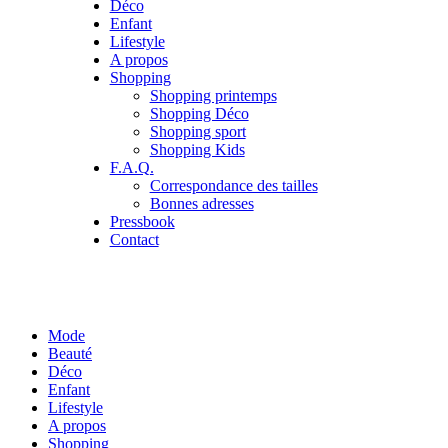
Déco
Enfant
Lifestyle
A propos
Shopping
Shopping printemps
Shopping Déco
Shopping sport
Shopping Kids
F.A.Q.
Correspondance des tailles
Bonnes adresses
Pressbook
Contact
Mode
Beauté
Déco
Enfant
Lifestyle
A propos
Shopping