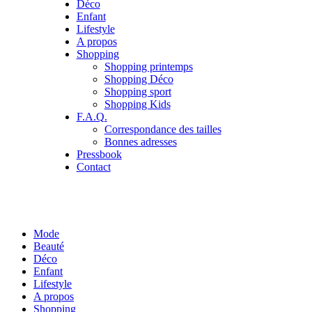
Déco
Enfant
Lifestyle
A propos
Shopping
Shopping printemps
Shopping Déco
Shopping sport
Shopping Kids
F.A.Q.
Correspondance des tailles
Bonnes adresses
Pressbook
Contact
Mode
Beauté
Déco
Enfant
Lifestyle
A propos
Shopping