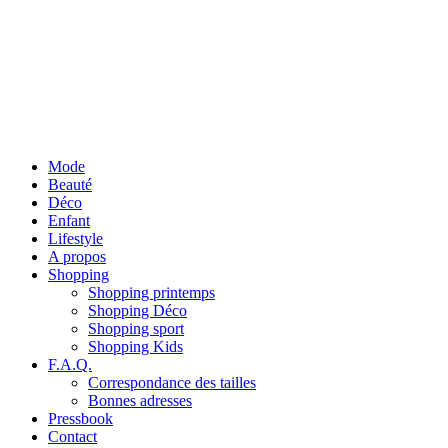
Mode
Beauté
Déco
Enfant
Lifestyle
A propos
Shopping
Shopping printemps
Shopping Déco
Shopping sport
Shopping Kids
F.A.Q.
Correspondance des tailles
Bonnes adresses
Pressbook
Contact