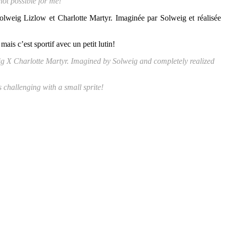
 not possible for me!
olweig Lizlow et Charlotte Martyr. Imaginée par Solweig et réalisée
is c’est sportif avec un petit lutin!
eig X Charlotte Martyr. Imagined by Solweig and completely realized
 challenging with a small sprite!