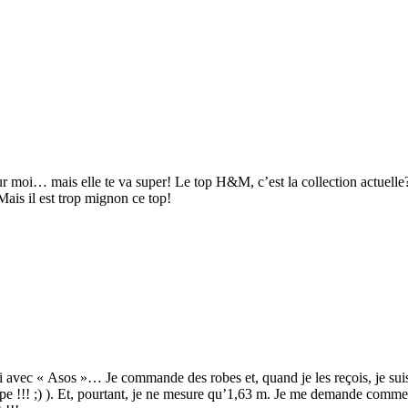
 pour moi… mais elle te va super! Le top H&M, c’est la collection actuell
ais il est trop mignon ce top!
uci avec « Asos »… Je commande des robes et, quand je les reçois, je suis
upe !!! ;) ). Et, pourtant, je ne mesure qu’1,63 m. Je me demande comment