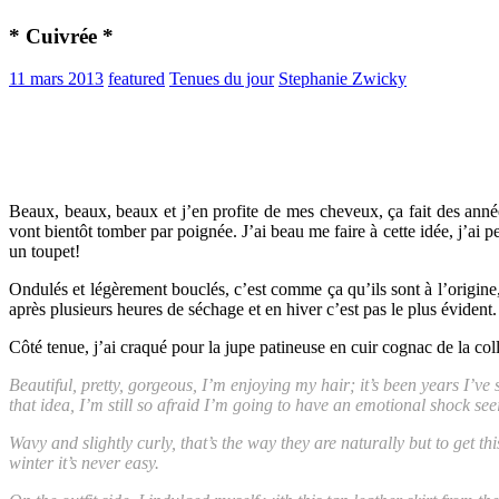
* Cuivrée *
11 mars 2013
featured
Tenues du jour
Stephanie Zwicky
Beaux, beaux, beaux et j’en profite de mes cheveux, ça fait des anné
vont bientôt tomber par poignée. J’ai beau me faire à cette idée, j’ai
un toupet!
Ondulés et légèrement bouclés, c’est comme ça qu’ils sont à l’origine, m
après plusieurs heures de séchage et en hiver c’est pas le plus évident.
Côté tenue, j’ai craqué pour la jupe patineuse en cuir cognac de la co
Beautiful, pretty, gorgeous, I’m enjoying my hair; it’s been years I’v
that idea, I’m still so afraid I’m going to have an emotional shock se
Wavy and slightly curly, that’s the way they are naturally but to get this
winter it’s never easy.