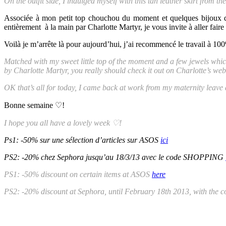
On the outfit side, I indulged myself with this tan leather skirt from th
Associée à mon petit top chouchou du moment et quelques bijoux don
entièrement à la main par Charlotte Martyr, je vous invite à aller faire
Voilà je m’arrête là pour aujourd’hui, j’ai recommencé le travail à 1
Matched with my sweet little top of the moment and a few jewels whic
by Charlotte Martyr, you really should check it out on Charlotte’s web
OK that’s all for today, I came back at work from my maternity leave 
Bonne semaine ♡!
I hope you all have a lovely week
♡
!
Ps1: -50% sur une sélection d’articles sur ASOS
ici
PS2: -20% chez Sephora jusqu’au 18/3/13 avec le code SHOPPING
PS1: -50% discount on certain items at ASOS
here
PS2: -20% discount at Sephora, until February 18th 2013, with t