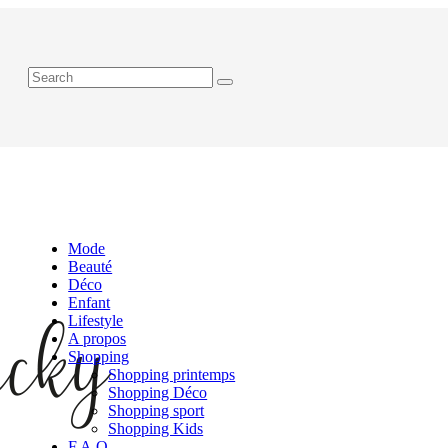
Mode
Beauté
Déco
Enfant
Lifestyle
A propos
Shopping
Shopping printemps
Shopping Déco
Shopping sport
Shopping Kids
F.A.Q.