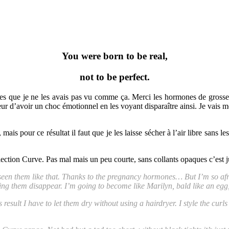
You were born to be real,
not to be perfect.
es que je ne les avais pas vu comme ça. Merci les hormones de grosses
 peur d’avoir un choc émotionnel en les voyant disparaître ainsi. Je va
ais pour ce résultat il faut que je les laisse sécher à l’air libre sans 
llection Curve. Pas mal mais un peu courte, sans collants opaques c’est 
e seen them like that. Thanks to the pregnancy hormones… But I’m so afr
eing them disappear. I’m going to become like Marilyn, bald like an egg
 result I have to let them dry without using a hairdryer. I style the curls