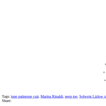
+
+
Tags:
jupe patineuse cuir
,
Marina Rinaldi
,
peep toe
,
Solweig Lizlow x
Share: