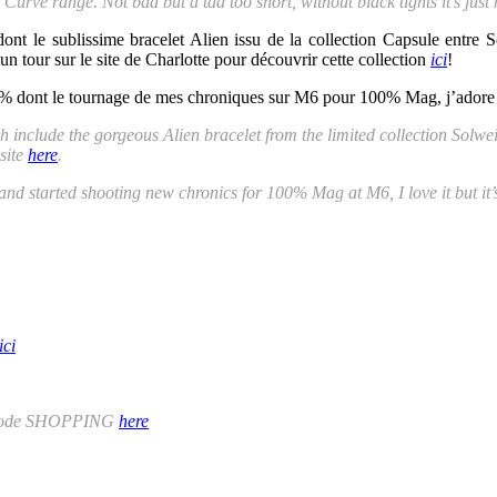
e Curve range. Not bad but a tad too short, without black tights it’s just
t le sublissime bracelet Alien issu de la collection Capsule entre S
 un tour sur le site de Charlotte pour découvrir cette collection
ici
!
00% dont le tournage de mes chroniques sur M6 pour 100% Mag, j’adore ma
h include the gorgeous Alien bracelet from the limited collection Solw
site
here
.
and started shooting new chronics for 100% Mag at M6, I love it but it’s
ici
he code SHOPPING
here