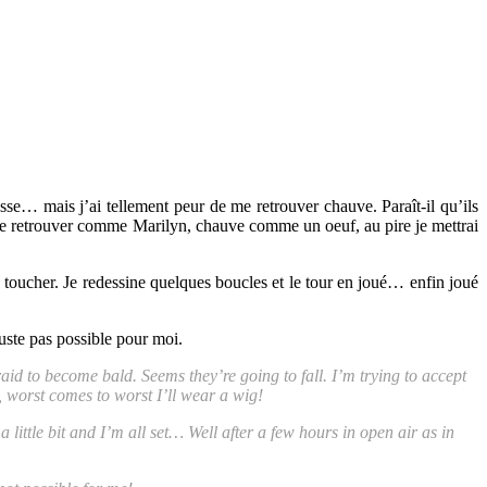
se… mais j’ai tellement peur de me retrouver chauve. Paraît-il qu’ils
is me retrouver comme Marilyn, chauve comme un oeuf, au pire je mettrai
les toucher. Je redessine quelques boucles et le tour en joué… enfin joué
juste pas possible pour moi.
aid to become bald. Seems they’re going to fall. I’m trying to accept
, worst comes to worst I’ll wear a wig!
 a little bit and I’m all set… Well after a few hours in open air as in